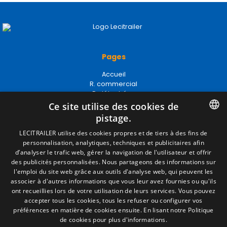
Pages
Accueil
R. commercial
P. détachées
Portail emploi
Ce site utilise des cookies de
Infos
pistage.
EgaLecitrailer
SPANISH
LECITRAILER utilise des cookies propres et de tiers à des fins de
personnalisation, analytiques, techniques et publicitaires afin
ENGLISH
d’analyser le trafic web, gérer la navigation de l'utilisateur et offrir
Termes juridiques
des publicités personnalisées. Nous partageons des informations sur
FRENCH
l'emploi du site web grâce aux outils d'analyse web, qui peuvent les
Mentions Légales
associer à d'autres informations que vous leur avez fournies ou qu'ils
Politique de Confidentialité
ITALIAN
ont recueillies lors de votre utilisation de leurs services. Vous pouvez
Politique de Cookies
accepter tous les cookies, tous les refuser ou configurer vos
Conditions générales de vente
PORTUGUESE
préférences en matière de cookies ensuite.
En lisant notre Politique
Gérer les cookies
de cookies pour plus d'informations.