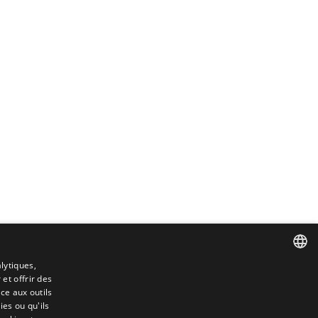
lytiques,
 et offrir des
SPANISH
ce aux outils
es ou qu'ils
ENGLISH