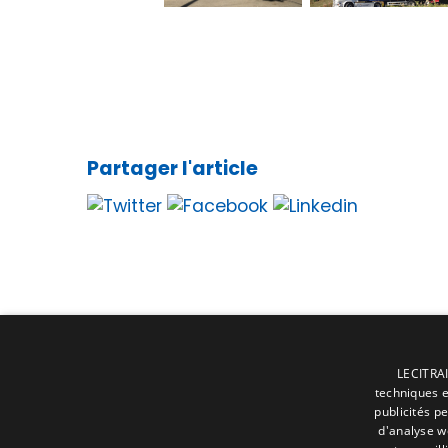
Partager l'article
LECITRAI
techniques et
publicités p
d'analyse w