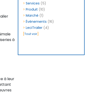
>
Services
(5)
>
Produit
(10)
>
Marché
(1)
ailer
>
Événements
(16)
>
LeciTrailer
(4)
nimale
[
]
Tout voir
series à
e à leur
ettant
nœuvres