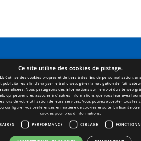
Pages
Termes juridiques
Accueil
Mentions Légales
R. commercial
Politique de Confidentialité
Ce site utilise des cookies de pistage.
P. détachées
Politique de Cookies
Portail emploi
Conditions générales de vent
LER utilise des cookies propres et de tiers à des fins de personnalisation, ana
Infos
Gérer les cookies
 publicitaires afin d’analyser le trafic web, gérer la navigation de l'utilisateur
ersonnalisées. Nous partageons des informations sur l'emploi du site web grâ
EgaLecitrailer
eb, qui peuvent les associer à d'autres informations que vous leur avez fourni
ies lors de votre utilisation de leurs services. Vous pouvez accepter tous les 
 ou configurer vos préférences en matière de cookies ensuite.
En lisant notre
cookies pour plus d'informations.
SAIRES
PERFORMANCE
CIBLAGE
FONCTIONN
© Lecitrailer S.A. 2026