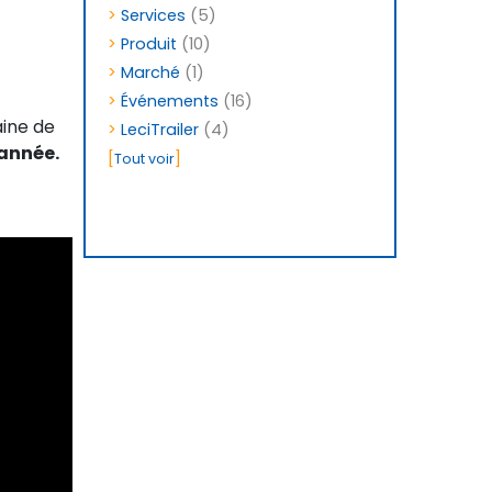
>
Services
(5)
>
Produit
(10)
>
Marché
(1)
>
Événements
(16)
aine de
>
LeciTrailer
(4)
’année.
[
]
Tout voir