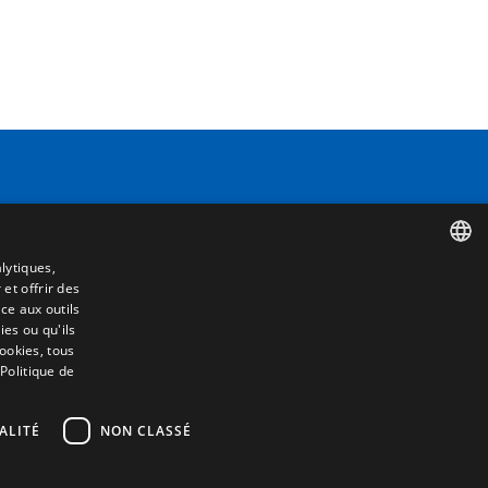
Contact
Camino de los Huertos, S/N. Apdo 100
50620 - Casetas (Zaragoza) SPAIN
e
lytiques,
 et offrir des
SPANISH
+(34) 976 462 121
ce aux outils
es ou qu'ils
ENGLISH
cookies, tous
 Politique de
FRENCH
ITALIAN
ALITÉ
NON CLASSÉ
PORTUGUESE