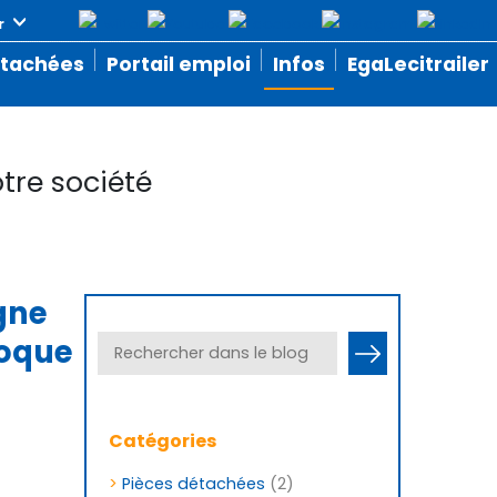
étachées
Portail emploi
Infos
EgaLecitrailer
tre société
agne
moque
Catégories
>
Pièces détachées
(2)