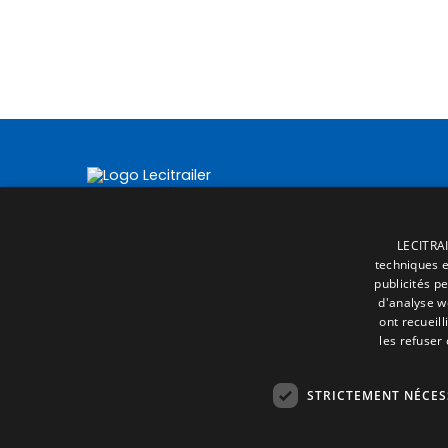
LECITRAI
techniques et
publicités p
d'analyse w
ont recueill
les refuser
STRICTEMENT NÉCES