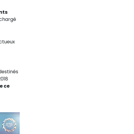
nts
 chargé
ectueux
destinés
2018
e ce