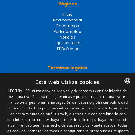
Páginas
Inicio
Red comercial
Recambios
Portal empleo
Noticias
EgaLecitrailer
LT Defence
Términos legales
Aviso legal
Esta web utiliza cookies
Política de privacidad
Política de cookies
LECITRAILER utiliza cookies propias y de terceros con finalidades de
Condiciones generales de venta
personalización, analíticas, técnicas y publicitarias para analizar el
SPANISH
Gestionar cookies
tráfico web, gestionar la navegación del usuario y ofrecer publicidad
ENGLISH
personalizada. Compartimos información sobre el uso de la web con
las herramientas de análisis web, quienes pueden combinarla con
FRENCH
otra información que les haya proporcionado o que hayan recopilado
Contacto
a partir el uso que haya hecho de sus servicios. Puede aceptar todas
ITALIAN
las cookies, rechazarlas todas o configurar sus preferencias respecto
Camino de los Huertos, S/N. Apdo 100