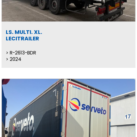
LS. MULTI. XL.
LECITRAILER
R-2613-BDR
2024