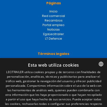
Páginas
Inicio
Red comercial
Recambios
Portal empleo
Noticias
EgaLecitrailer
LT Defence
Términos legales
Aviso legal
Esta web utiliza cookies
Política de privacidad
Política de cookies
LECITRAILER utiliza cookies propias y de terceros con finalidades de
Condiciones generales de venta
personalización, analíticas, técnicas y publicitarias para analizar el
SPANISH
Gestionar cookies
tráfico web, gestionar la navegación del usuario y ofrecer publicidad
ENGLISH
personalizada. Compartimos información sobre el uso de la web con
las herramientas de análisis web, quienes pueden combinarla con
FRENCH
otra información que les haya proporcionado o que hayan recopilado
Contacto
a partir el uso que haya hecho de sus servicios. Puede aceptar todas
ITALIAN
las cookies, rechazarlas todas o configurar sus preferencias respecto
Camino de los Huertos, S/N. Apdo 100