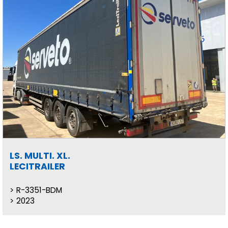
LS. MULTI. XL.
LECITRAILER
R-3351-BDM
2023