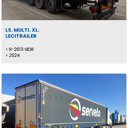
LS. MULTI. XL.
LECITRAILER
R-2613-BDR
2024