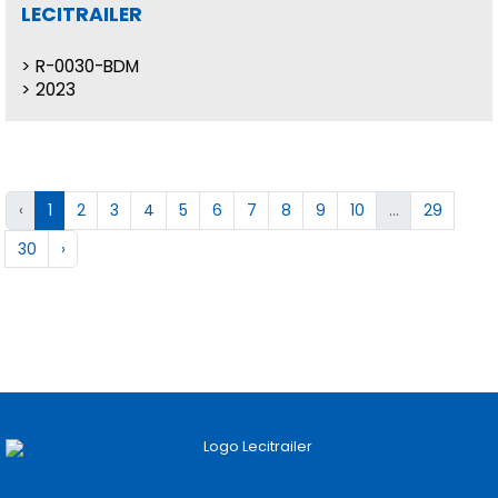
LECITRAILER
R-0030-BDM
2023
‹
1
2
3
4
5
6
7
8
9
10
...
29
30
›