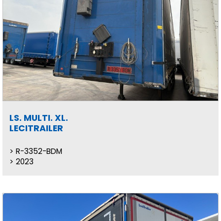
LS. MULTI. XL.
LECITRAILER
R-3352-BDM
2023