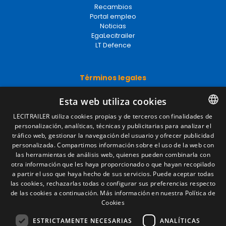
Portal empleo
Noticias
EgaLecitrailer
LT Defence
Términos legales
Aviso legal
Política de privacidad
Esta web utiliza cookies
Política de cookies
Condiciones generales de venta
LECITRAILER utiliza cookies propias y de terceros con finalidades de
Gestionar cookies
personalización, analíticas, técnicas y publicitarias para analizar el
SPANISH
tráfico web, gestionar la navegación del usuario y ofrecer publicidad
ENGLISH
personalizada. Compartimos información sobre el uso de la web con
las herramientas de análisis web, quienes pueden combinarla con
Contacto
FRENCH
otra información que les haya proporcionado o que hayan recopilado
a partir el uso que haya hecho de sus servicios. Puede aceptar todas
Camino de los Huertos, S/N. Apdo 100
ITALIAN
las cookies, rechazarlas todas o configurar sus preferencias respecto
50620 - Casetas (Zaragoza) SPAIN
de las cookies a continuación.
Más información en nuestra Política de
PORTUGUESE
Cookies
+(34) 976 462 121
ESTRICTAMENTE NECESARIAS
ANALÍTICAS