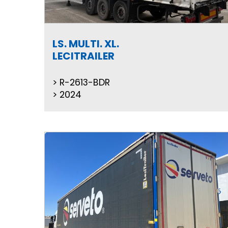
LS. MULTI. XL.
LECITRAILER
R-2613-BDR
2024