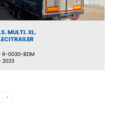
LS. MULTI. XL.
LECITRAILER
R-0030-BDM
2023
›