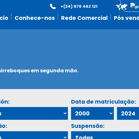
+(34) 976 462 121
icio
Conhece-nos
Rede Comercial
Pós ven
emirreboques em segunda mão.
ión:
Data de matriculação:
ão:
Suspensão: