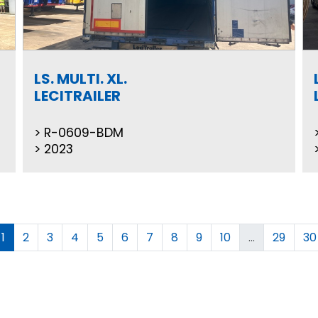
LS. MULTI. XL.
LECITRAILER
R-0609-BDM
2023
1
2
3
4
5
6
7
8
9
10
...
29
30