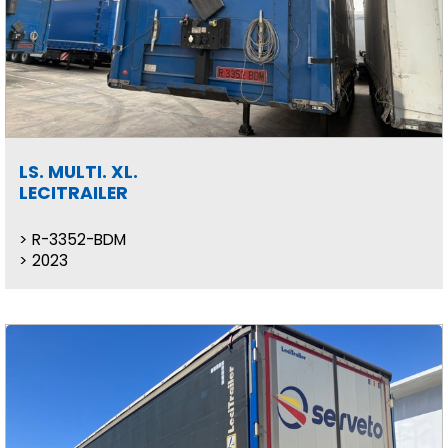
LS. MULTI. XL.
LECITRAILER
R-3352-BDM
2023