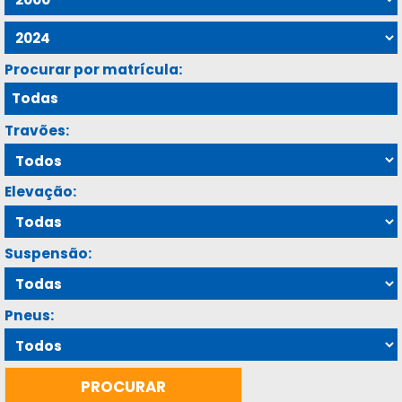
Procurar por matrícula:
Travões:
Elevação:
Suspensão:
Pneus: