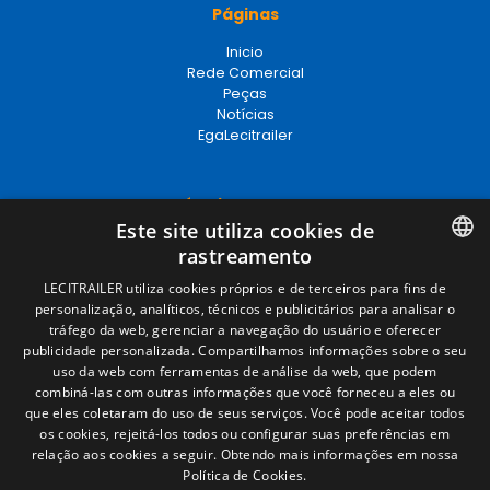
Páginas
Inicio
Rede Comercial
Peças
Notícias
EgaLecitrailer
Términos legales
Este site utiliza cookies de
Aviso legal
rastreamento
Política de privacidade
Política de cookies
SPANISH
LECITRAILER utiliza cookies próprios e de terceiros para fins de
Condições Gerais de Venda
personalização, analíticos, técnicos e publicitários para analisar o
ENGLISH
Gerenciar cookies
tráfego da web, gerenciar a navegação do usuário e oferecer
publicidade personalizada. Compartilhamos informações sobre o seu
FRENCH
uso da web com ferramentas de análise da web, que podem
combiná-las com outras informações que você forneceu a eles ou
Contacto
ITALIAN
que eles coletaram do uso de seus serviços. Você pode aceitar todos
os cookies, rejeitá-los todos ou configurar suas preferências em
Camino de los Huertos, S/N. Apdo 100
PORTUGUESE
relação aos cookies a seguir.
Obtendo mais informações em nossa
50620 - Casetas (Zaragoza) SPAIN
Política de Cookies.