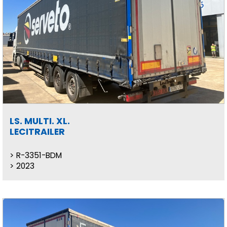
LS. MULTI. XL.
LECITRAILER
R-3351-BDM
2023