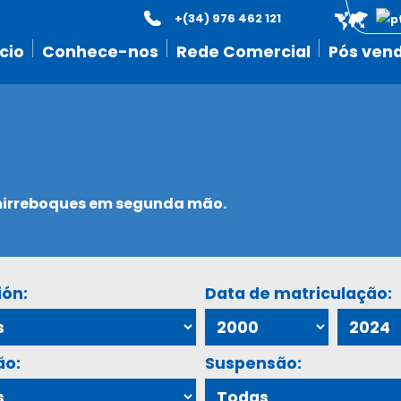
+(34) 976 462 121
icio
Conhece-nos
Rede Comercial
Pós ven
emirreboques em segunda mão.
ión:
Data de matriculação:
ão:
Suspensão: