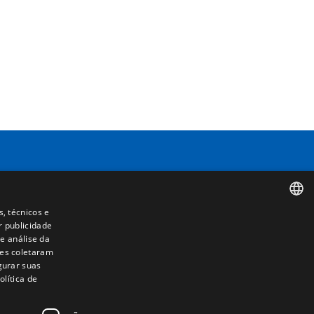
Contacto
s, técnicos e
Camino de los Huertos, S/N. Apdo 100
r publicidade
SPANISH
50620 - Casetas (Zaragoza) SPAIN
e análise da
les coletaram
ENGLISH
igurar suas
+(34) 976 462 121
lítica de
FRENCH
ITALIAN