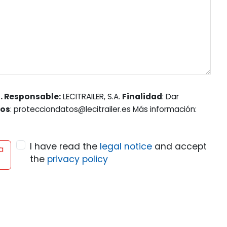
. Responsable:
LECITRAILER, S.A.
Finalidad
: Dar
hos
: protecciondatos@lecitrailer.es Más información:
I have read the
legal notice
and accept
a
the
privacy policy