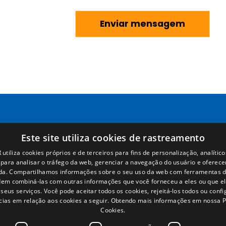
Páginas
Términos legales
Este site utiliza cookies de rastreamento
utiliza cookies próprios e de terceiros para fins de personalização, analítico
Inicio
Aviso legal
s para analisar o tráfego da web, gerenciar a navegação do usuário e oferece
Rede Comercial
Política de privacidade
da. Compartilhamos informações sobre o seu uso da web com ferramentas d
Peças
Política de cookies
em combiná-las com outras informações que você forneceu a eles ou que e
Notícias
Condições Gerais de Venda
seus serviços. Você pode aceitar todos os cookies, rejeitá-los todos ou conf
EgaLecitrailer
Gerenciar cookies
cias em relação aos cookies a seguir.
Obtendo mais informações em nossa Po
Cookies.