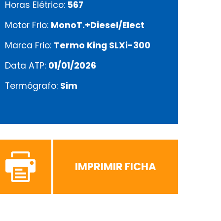
Horas Elétrico:
567
Motor Frio:
MonoT.+Diesel/Elect
Marca Frio:
Termo King SLXi-300
Data ATP:
01/01/2026
Termógrafo:
Sim
IMPRIMIR FICHA