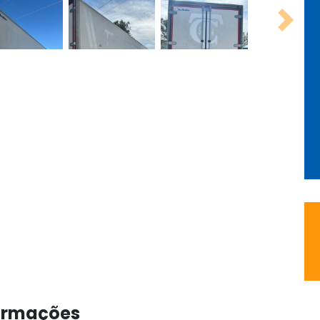
Next
formações