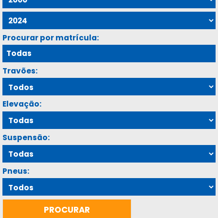
Procurar por matrícula:
Travões:
Elevação:
Suspensão:
Pneus: