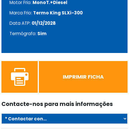
Motor Frio:
MonoT.+Diesel
Marca Frio:
Termo King SLXi-300
Data ATP:
01/12/2028
Termógrafo:
Sim
IMPRIMIR FICHA
Contacte-nos para mais informações