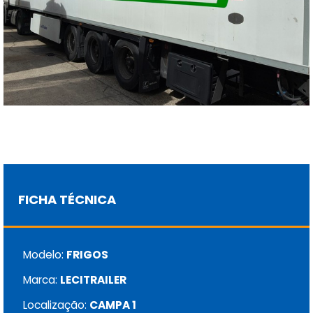
FICHA TÉCNICA
Modelo:
FRIGOS
Marca:
LECITRAILER
Localização:
CAMPA 1