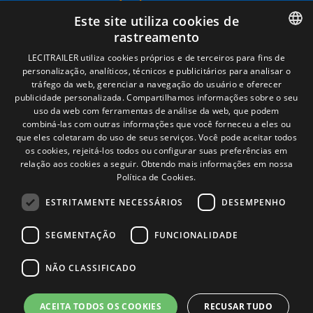
Términos legales
Este site utiliza cookies de
Aviso legal
rastreamento
Política de privacidade
Política de cookies
SPANISH
LECITRAILER utiliza cookies próprios e de terceiros para fins de
Condições Gerais de Venda
personalização, analíticos, técnicos e publicitários para analisar o
ENGLISH
Gerenciar cookies
tráfego da web, gerenciar a navegação do usuário e oferecer
publicidade personalizada. Compartilhamos informações sobre o seu
FRENCH
uso da web com ferramentas de análise da web, que podem
combiná-las com outras informações que você forneceu a eles ou
Contacto
ITALIAN
que eles coletaram do uso de seus serviços. Você pode aceitar todos
os cookies, rejeitá-los todos ou configurar suas preferências em
Camino de los Huertos, S/N. Apdo 100
PORTUGUESE
relação aos cookies a seguir.
Obtendo mais informações em nossa
50620 - Casetas (Zaragoza) SPAIN
Política de Cookies.
ESTRITAMENTE NECESSÁRIOS
DESEMPENHO
+(34) 976 462 121
SEGMENTAÇÃO
FUNCIONALIDADE
NÃO CLASSIFICADO
ACEITA TODOS OS COOKIES
RECUSAR TUDO