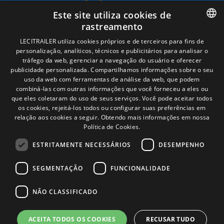
Términos legales
Este site utiliza cookies de
Aviso legal
rastreamento
Política de privacidade
Política de cookies
SPANISH
LECITRAILER utiliza cookies próprios e de terceiros para fins de
Condições Gerais de Venda
personalização, analíticos, técnicos e publicitários para analisar o
ENGLISH
Gerenciar cookies
tráfego da web, gerenciar a navegação do usuário e oferecer
publicidade personalizada. Compartilhamos informações sobre o seu
FRENCH
uso da web com ferramentas de análise da web, que podem
combiná-las com outras informações que você forneceu a eles ou
Contacto
ITALIAN
que eles coletaram do uso de seus serviços. Você pode aceitar todos
os cookies, rejeitá-los todos ou configurar suas preferências em
Camino de los Huertos, S/N. Apdo 100
PORTUGUESE
relação aos cookies a seguir.
Obtendo mais informações em nossa
50620 - Casetas (Zaragoza) SPAIN
Política de Cookies.
ESTRITAMENTE NECESSÁRIOS
DESEMPENHO
+(34) 976 462 121
SEGMENTAÇÃO
FUNCIONALIDADE
NÃO CLASSIFICADO
ACEITA TODOS OS COOKIES
RECUSAR TUDO