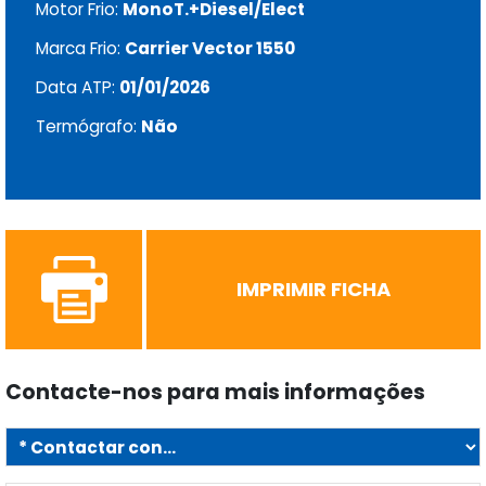
Motor Frio:
MonoT.+Diesel/Elect
Marca Frio:
Carrier Vector 1550
Data ATP:
01/01/2026
Termógrafo:
Não
IMPRIMIR FICHA
Contacte-nos para mais informações