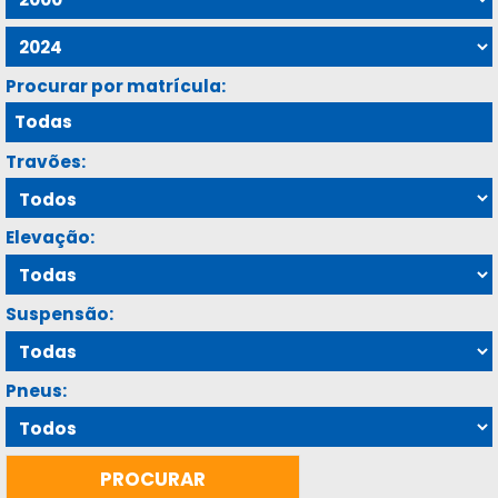
Procurar por matrícula:
Travões:
Elevação:
Suspensão:
Pneus: