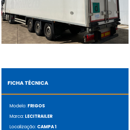
FICHA TÉCNICA
Modelo:
FRIGOS
Marca:
LECITRAILER
Localização:
CAMPA 1