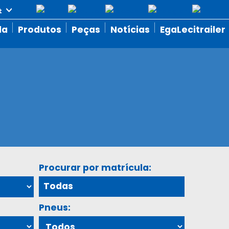
da
Produtos
Peças
Notícias
EgaLecitrailer
Procurar por matrícula:
Pneus: