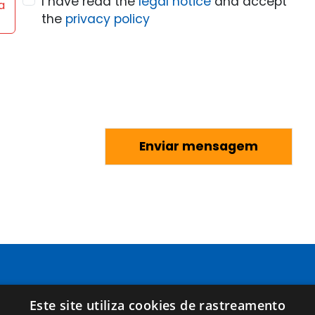
I have read the
legal notice
and accept
a
the
privacy policy
Páginas
Términos legales
Este site utiliza cookies de rastreamento