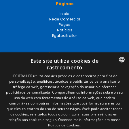
Páginas
Inicio
Rede Comercial
Peças
Notícias
EgaLecitrailer
Términos legales
Este site utiliza cookies de
Aviso legal
rastreamento
Política de privacidade
Política de cookies
SPANISH
LECITRAILER utiliza cookies próprios e de terceiros para fins de
Condições Gerais de Venda
personalização, analíticos, técnicos e publicitários para analisar o
ENGLISH
Gerenciar cookies
tráfego da web, gerenciar a navegação do usuário e oferecer
publicidade personalizada. Compartilhamos informações sobre o seu
FRENCH
uso da web com ferramentas de análise da web, que podem
combiná-las com outras informações que você forneceu a eles ou
Contacto
ITALIAN
que eles coletaram do uso de seus serviços. Você pode aceitar todos
os cookies, rejeitá-los todos ou configurar suas preferências em
Camino de los Huertos, S/N. Apdo 100
PORTUGUESE
relação aos cookies a seguir.
Obtendo mais informações em nossa
50620 - Casetas (Zaragoza) SPAIN
Política de Cookies.