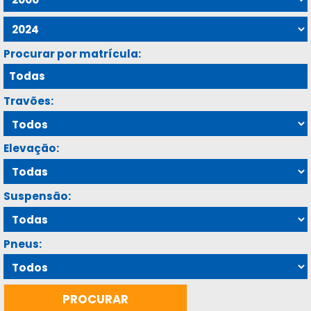
Procurar por matrícula:
Travões:
Elevação:
Suspensão:
Pneus: