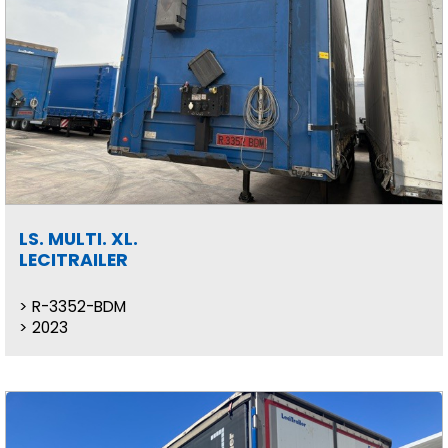
LS. MULTI. XL.
LECITRAILER
R-3352-BDM
2023