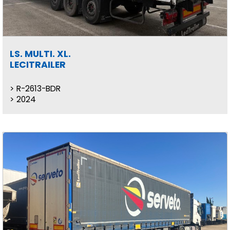
LS. MULTI. XL.
LECITRAILER
R-2613-BDR
2024