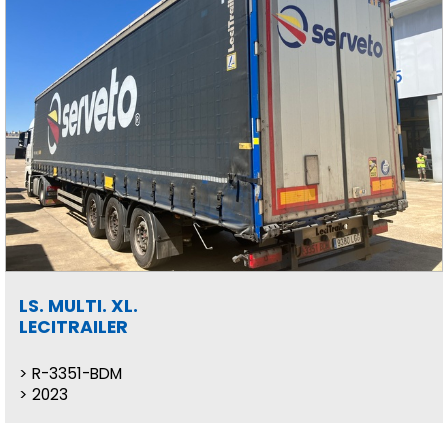
LS. MULTI. XL.
LECITRAILER
R-3351-BDM
2023