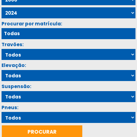
Procurar por matrícula:
Travões:
Elevação:
Suspensão:
Pneus: