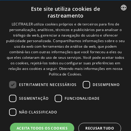
Términos legales
Este site utiliza cookies de
Aviso legal
rastreamento
Política de privacidade
Política de cookies
SPANISH
LECITRAILER utiliza cookies próprios e de terceiros para fins de
Condições Gerais de Venda
personalização, analíticos, técnicos e publicitários para analisar o
ENGLISH
Gerenciar cookies
tráfego da web, gerenciar a navegação do usuário e oferecer
publicidade personalizada. Compartilhamos informações sobre o seu
FRENCH
uso da web com ferramentas de análise da web, que podem
combiná-las com outras informações que você forneceu a eles ou
Contacto
ITALIAN
que eles coletaram do uso de seus serviços. Você pode aceitar todos
os cookies, rejeitá-los todos ou configurar suas preferências em
Camino de los Huertos, S/N. Apdo 100
PORTUGUESE
relação aos cookies a seguir.
Obtendo mais informações em nossa
50620 - Casetas (Zaragoza) SPAIN
Política de Cookies.
ESTRITAMENTE NECESSÁRIOS
DESEMPENHO
+(34) 976 462 121
SEGMENTAÇÃO
FUNCIONALIDADE
NÃO CLASSIFICADO
ACEITA TODOS OS COOKIES
RECUSAR TUDO