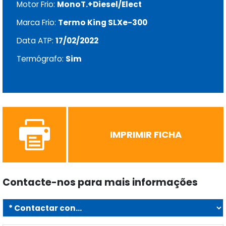
Motor Frio:
MonoT.+Diesel/Elect
Marca Frio:
Termo King SLXe-300
Data ATP:
17/02/2022
Termógrafo:
Sim
IMPRIMIR FICHA
Contacte-nos para mais informações