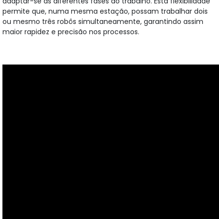
adaptar-se às diferentes fases do trabalho. Esta flexibilidade
permite que, numa mesma estação, possam trabalhar dois
ou mesmo três robôs simultaneamente, garantindo assim
maior rapidez e precisão nos processos.