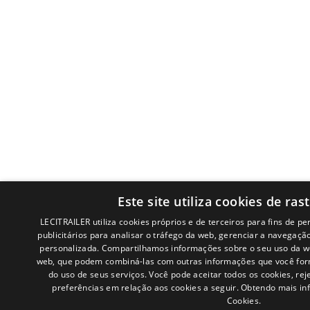
Este site utiliza cookies de ra
LECITRAILER utiliza cookies próprios e de terceiros para fins de per
publicitários para analisar o tráfego da web, gerenciar a navegaçã
personalizada. Compartilhamos informações sobre o seu uso da w
web, que podem combiná-las com outras informações que você forn
do uso de seus serviços. Você pode aceitar todos os cookies, rej
preferências em relação aos cookies a seguir.
Obtendo mais in
Cookies.