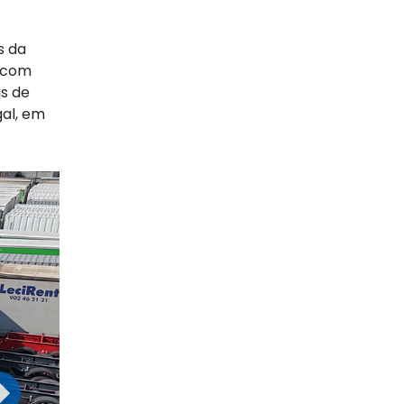
s da
a com
is de
gal, em
Next