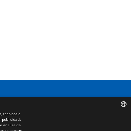
Contacto
s, técnicos e
Camino de los Huertos, S/N. Apdo 100
r publicidade
SPANISH
50620 - Casetas (Zaragoza) SPAIN
e análise da
les coletaram