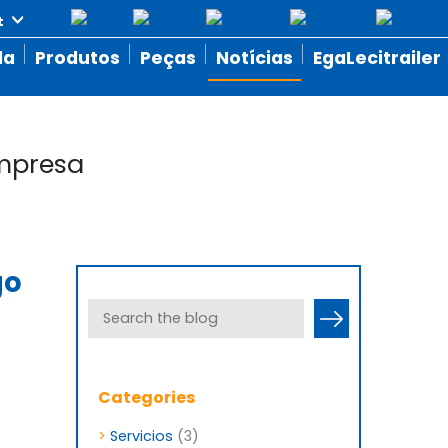
da
Produtos
Peças
Notícias
EgaLecitrailer
mpresa
go
Categories
>
Servicios
(3)