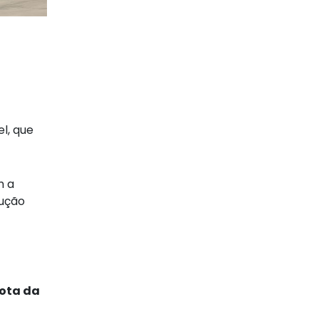
l, que
m a
dução
rota da