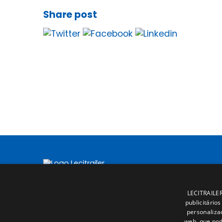
Share post
LECITRAILER 
publicitário
personaliza
web, que pod