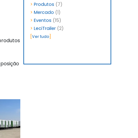
>
Produtos
(7)
>
Mercado
(1)
>
Eventos
(15)
>
LeciTrailer
(2)
[
]
Ver tudo
 produtos
 posição