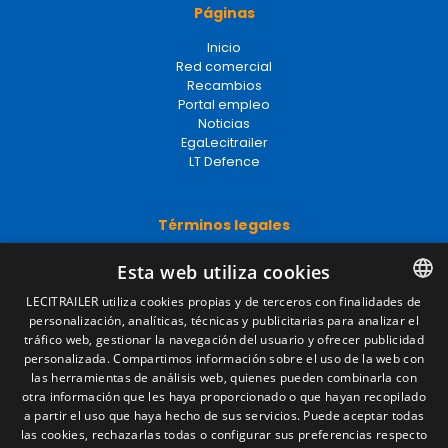
Páginas
Inicio
Red comercial
Recambios
Portal empleo
Noticias
EgaLecitrailer
LT Defence
Términos legales
Aviso legal
Esta web utiliza cookies
Política de privacidad
Política de cookies
LECITRAILER utiliza cookies propias y de terceros con finalidades de
Condiciones generales de venta
personalización, analíticas, técnicas y publicitarias para analizar el
SPANISH
Gestionar cookies
tráfico web, gestionar la navegación del usuario y ofrecer publicidad
ENGLISH
personalizada. Compartimos información sobre el uso de la web con
las herramientas de análisis web, quienes pueden combinarla con
FRENCH
otra información que les haya proporcionado o que hayan recopilado
Contacto
a partir el uso que haya hecho de sus servicios. Puede aceptar todas
ITALIAN
las cookies, rechazarlas todas o configurar sus preferencias respecto
Camino de los Huertos, S/N. Apdo 100