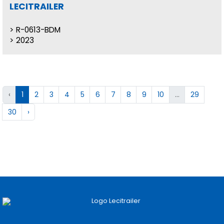
LECITRAILER
R-0613-BDM
2023
‹
1
2
3
4
5
6
7
8
9
10
...
29
30
›