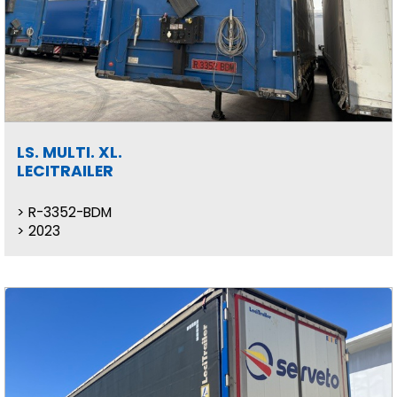
LS. MULTI. XL.
LECITRAILER
R-3352-BDM
2023