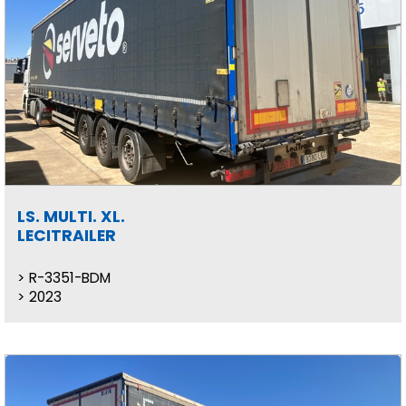
LS. MULTI. XL.
LECITRAILER
R-3351-BDM
2023