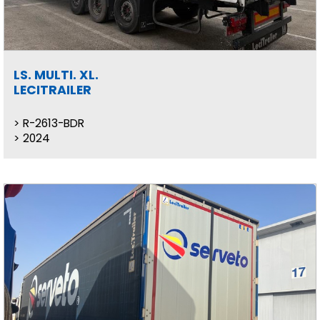
LS. MULTI. XL.
LECITRAILER
R-2613-BDR
2024