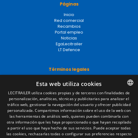
Páginas
Inicio
Red comercial
Recambios
Portal empleo
Noticias
EgaLecitrailer
LT Defence
Términos legales
Aviso legal
Esta web utiliza cookies
Política de privacidad
Política de cookies
LECITRAILER utiliza cookies propias y de terceros con finalidades de
Condiciones generales de venta
personalización, analíticas, técnicas y publicitarias para analizar el
SPANISH
Gestionar cookies
tráfico web, gestionar la navegación del usuario y ofrecer publicidad
ENGLISH
personalizada. Compartimos información sobre el uso de la web con
las herramientas de análisis web, quienes pueden combinarla con
FRENCH
otra información que les haya proporcionado o que hayan recopilado
Contacto
a partir el uso que haya hecho de sus servicios. Puede aceptar todas
ITALIAN
las cookies, rechazarlas todas o configurar sus preferencias respecto
Camino de los Huertos, S/N. Apdo 100