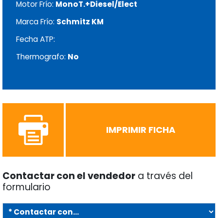
Motor Frío:
MonoT.+Diesel/Elect
Marca Frío:
Schmitz KM
Fecha ATP:
Thermografo:
No
IMPRIMIR FICHA
Contactar con el vendedor
a través del
formulario