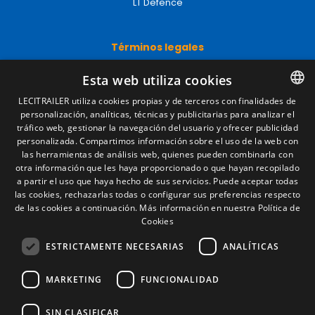
LT Defence
Términos legales
Aviso legal
Esta web utiliza cookies
Política de privacidad
Política de cookies
LECITRAILER utiliza cookies propias y de terceros con finalidades de
Condiciones generales de venta
personalización, analíticas, técnicas y publicitarias para analizar el
SPANISH
Gestionar cookies
tráfico web, gestionar la navegación del usuario y ofrecer publicidad
ENGLISH
personalizada. Compartimos información sobre el uso de la web con
las herramientas de análisis web, quienes pueden combinarla con
FRENCH
otra información que les haya proporcionado o que hayan recopilado
Contacto
a partir el uso que haya hecho de sus servicios. Puede aceptar todas
ITALIAN
las cookies, rechazarlas todas o configurar sus preferencias respecto
Camino de los Huertos, S/N. Apdo 100
de las cookies a continuación.
Más información en nuestra Política de
50620 - Casetas (Zaragoza) SPAIN
PORTUGUESE
Cookies
ESTRICTAMENTE NECESARIAS
ANALÍTICAS
+(34) 976 462 121
MARKETING
FUNCIONALIDAD
SIN CLASIFICAR