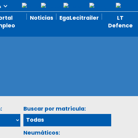
ortal
Noticias
EgaLecitrailer
LT
mpleo
Defence
:
Buscar por matrícula:
Neumáticos: