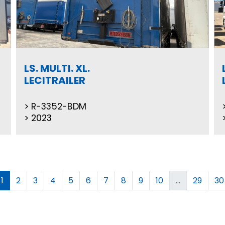
LS. MULTI. XL.
LECITRAILER
R-3352-BDM
2023
1
2
3
4
5
6
7
8
9
10
...
29
30