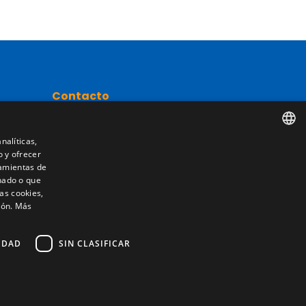
Contacto
Camino de los Huertos, S/N. Apdo 100
50620 - Casetas (Zaragoza) SPAIN
nalíticas,
o y ofrecer
SPANISH
nta
ramientas de
nado o que
+(34) 976 462 121
ENGLISH
as cookies,
ión.
Más
FRENCH
ITALIAN
IDAD
SIN CLASIFICAR
PORTUGUESE