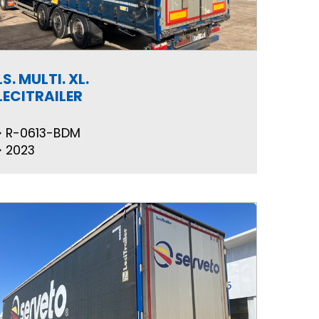
LS. MULTI. XL.
LECITRAILER
R-0613-BDM
2023