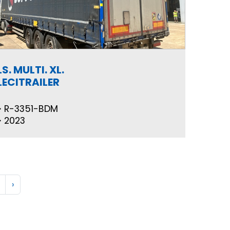
LS. MULTI. XL.
LECITRAILER
R-3351-BDM
2023
›