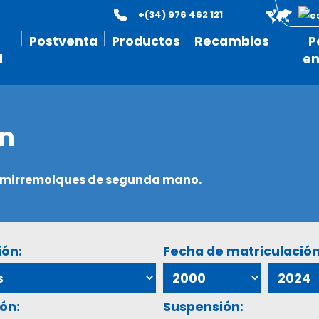
+(34) 976 462 121
Postventa
Productos
Recambios
P
l
e
ón
semirremolques de segunda mano.
ión:
Fecha de matriculación
ón:
Suspensión: