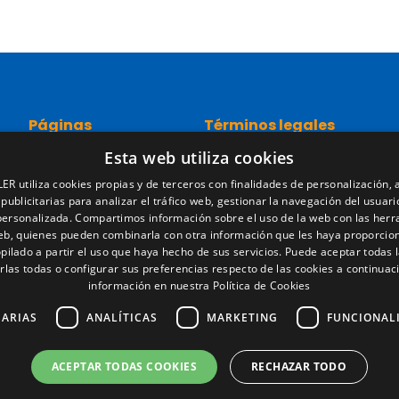
Páginas
Términos legales
Esta web utiliza cookies
Inicio
Aviso legal
Red comercial
Política de privacidad
ER utiliza cookies propias y de terceros con finalidades de personalización, a
Recambios
Política de cookies
 publicitarias para analizar el tráfico web, gestionar la navegación del usuari
Portal empleo
Condiciones generales de ve
personalizada. Compartimos información sobre el uso de la web con las her
Noticias
Gestionar cookies
web, quienes pueden combinarla con otra información que les haya proporcio
pilado a partir el uso que haya hecho de sus servicios. Puede aceptar todas l
EgaLecitrailer
rlas todas o configurar sus preferencias respecto de las cookies a continuac
LT Defence
información en nuestra Política de Cookies
SARIAS
ANALÍTICAS
MARKETING
FUNCIONAL
ACEPTAR TODAS COOKIES
RECHAZAR TODO