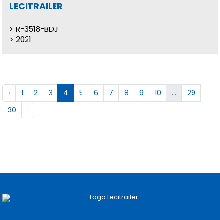
LECITRAILER
R-3518-BDJ
2021
‹
1
2
3
4
5
6
7
8
9
10
...
29
30
›