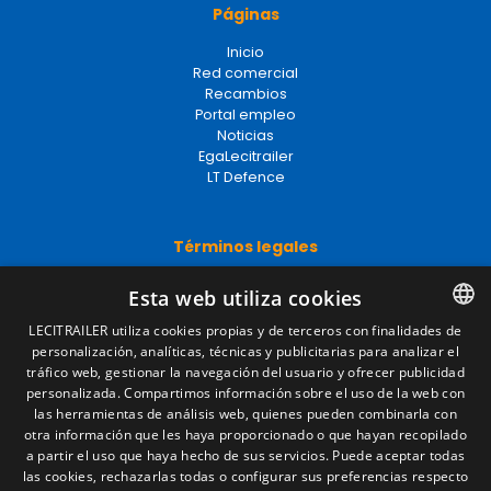
Páginas
Inicio
Red comercial
Recambios
Portal empleo
Noticias
EgaLecitrailer
LT Defence
Términos legales
Aviso legal
Esta web utiliza cookies
Política de privacidad
Política de cookies
LECITRAILER utiliza cookies propias y de terceros con finalidades de
Condiciones generales de venta
personalización, analíticas, técnicas y publicitarias para analizar el
SPANISH
Gestionar cookies
tráfico web, gestionar la navegación del usuario y ofrecer publicidad
ENGLISH
personalizada. Compartimos información sobre el uso de la web con
las herramientas de análisis web, quienes pueden combinarla con
FRENCH
otra información que les haya proporcionado o que hayan recopilado
Contacto
a partir el uso que haya hecho de sus servicios. Puede aceptar todas
ITALIAN
las cookies, rechazarlas todas o configurar sus preferencias respecto
Camino de los Huertos, S/N. Apdo 100