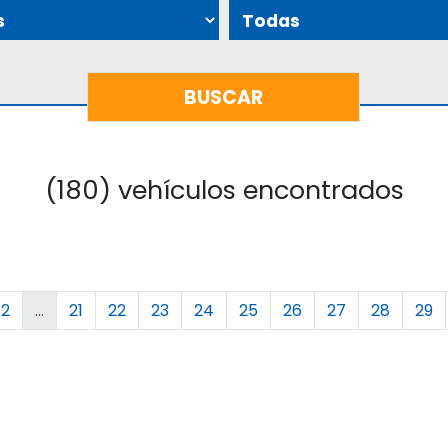
(180) vehículos encontrados
2
...
21
22
23
24
25
26
27
28
29