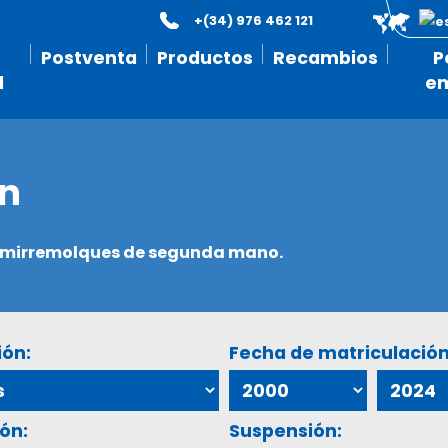
+(34) 976 462 121
Postventa
Productos
Recambios
P
l
e
ón
semirremolques de segunda mano.
ión:
Fecha de matriculación
ón:
Suspensión: