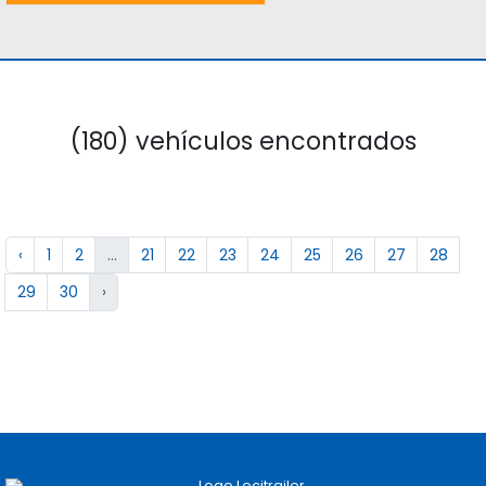
(180) vehículos encontrados
‹
1
2
...
21
22
23
24
25
26
27
28
29
30
›