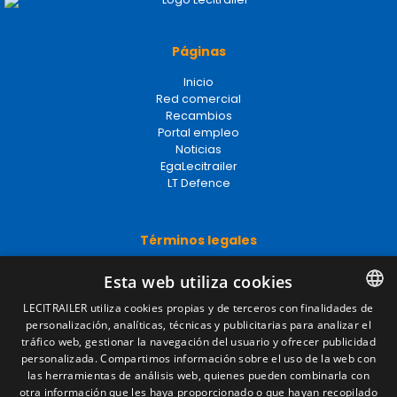
Páginas
Inicio
Red comercial
Recambios
Portal empleo
Noticias
EgaLecitrailer
LT Defence
Términos legales
Aviso legal
Esta web utiliza cookies
Política de privacidad
Política de cookies
LECITRAILER utiliza cookies propias y de terceros con finalidades de
Condiciones generales de venta
personalización, analíticas, técnicas y publicitarias para analizar el
SPANISH
Gestionar cookies
tráfico web, gestionar la navegación del usuario y ofrecer publicidad
ENGLISH
personalizada. Compartimos información sobre el uso de la web con
las herramientas de análisis web, quienes pueden combinarla con
FRENCH
otra información que les haya proporcionado o que hayan recopilado
Contacto