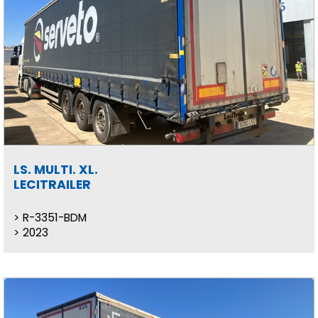
LS. MULTI. XL.
LECITRAILER
R-3351-BDM
2023