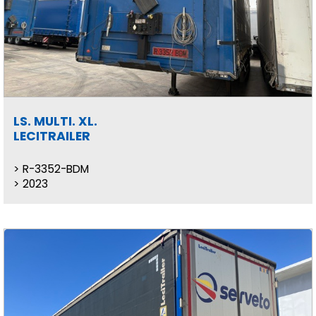
LS. MULTI. XL.
LECITRAILER
R-3352-BDM
2023