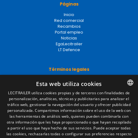
Páginas
Inicio
Red comercial
Recambios
Portal empleo
Noticias
EgaLecitrailer
LT Defence
Términos legales
Aviso legal
Esta web utiliza cookies
Política de privacidad
Política de cookies
LECITRAILER utiliza cookies propias y de terceros con finalidades de
Condiciones generales de venta
personalización, analíticas, técnicas y publicitarias para analizar el
SPANISH
Gestionar cookies
tráfico web, gestionar la navegación del usuario y ofrecer publicidad
ENGLISH
personalizada. Compartimos información sobre el uso de la web con
las herramientas de análisis web, quienes pueden combinarla con
FRENCH
otra información que les haya proporcionado o que hayan recopilado
Contacto
a partir el uso que haya hecho de sus servicios. Puede aceptar todas
ITALIAN
las cookies, rechazarlas todas o configurar sus preferencias respecto
Camino de los Huertos, S/N. Apdo 100