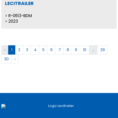
LECITRAILER
R-0613-BDM
2023
‹
1
2
3
4
5
6
7
8
9
10
...
29
30
›