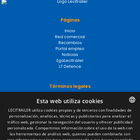
Páginas
Inicio
Red comercial
Recambios
Portal empleo
Noticias
EgaLecitrailer
LT Defence
Términos legales
Aviso legal
Esta web utiliza cookies
Política de privacidad
Política de cookies
LECITRAILER utiliza cookies propias y de terceros con finalidades de
Condiciones generales de venta
personalización, analíticas, técnicas y publicitarias para analizar el
SPANISH
Gestionar cookies
tráfico web, gestionar la navegación del usuario y ofrecer publicidad
ENGLISH
personalizada. Compartimos información sobre el uso de la web con
las herramientas de análisis web, quienes pueden combinarla con
FRENCH
otra información que les haya proporcionado o que hayan recopilado