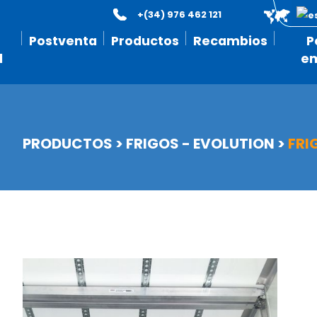
+(34) 976 462 121
Postventa
Productos
Recambios
P
l
e
PRODUCTOS
>
FRIGOS - EVOLUTION
>
FRI