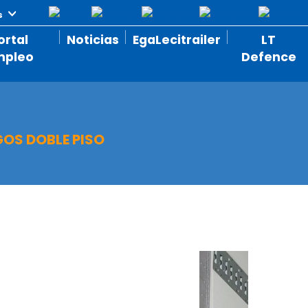
ortal
Noticias
EgaLecitrailer
LT
mpleo
Defence
GOS DOBLE PISO