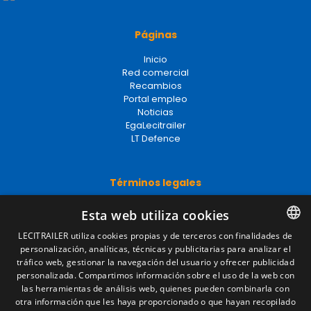
Páginas
Inicio
Red comercial
Recambios
Portal empleo
Noticias
EgaLecitrailer
LT Defence
Términos legales
Aviso legal
Esta web utiliza cookies
Política de privacidad
Política de cookies
LECITRAILER utiliza cookies propias y de terceros con finalidades de
Condiciones generales de venta
personalización, analíticas, técnicas y publicitarias para analizar el
SPANISH
Gestionar cookies
tráfico web, gestionar la navegación del usuario y ofrecer publicidad
ENGLISH
personalizada. Compartimos información sobre el uso de la web con
las herramientas de análisis web, quienes pueden combinarla con
FRENCH
otra información que les haya proporcionado o que hayan recopilado
Contacto