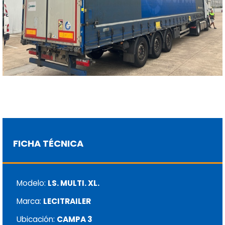
FICHA TÉCNICA
Modelo:
LS. MULTI. XL.
Marca:
LECITRAILER
Ubicación:
CAMPA 3