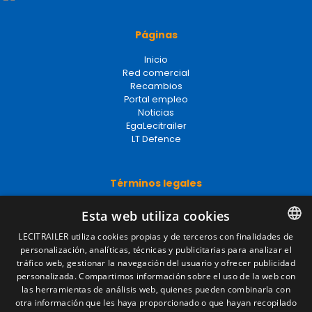
Páginas
Inicio
Red comercial
Recambios
Portal empleo
Noticias
EgaLecitrailer
LT Defence
Términos legales
Aviso legal
Esta web utiliza cookies
Política de privacidad
Política de cookies
LECITRAILER utiliza cookies propias y de terceros con finalidades de
Condiciones generales de venta
personalización, analíticas, técnicas y publicitarias para analizar el
SPANISH
Gestionar cookies
tráfico web, gestionar la navegación del usuario y ofrecer publicidad
ENGLISH
personalizada. Compartimos información sobre el uso de la web con
las herramientas de análisis web, quienes pueden combinarla con
FRENCH
otra información que les haya proporcionado o que hayan recopilado
Contacto