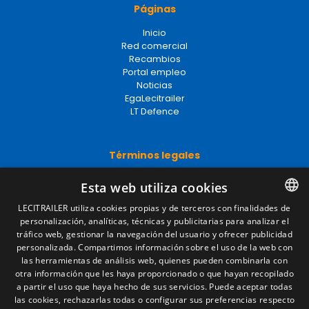
Páginas
Inicio
Red comercial
Recambios
Portal empleo
Noticias
EgaLecitrailer
LT Defence
Términos legales
Aviso legal
Esta web utiliza cookies
Política de privacidad
Política de cookies
LECITRAILER utiliza cookies propias y de terceros con finalidades de
Condiciones generales de venta
personalización, analíticas, técnicas y publicitarias para analizar el
SPANISH
Gestionar cookies
tráfico web, gestionar la navegación del usuario y ofrecer publicidad
ENGLISH
personalizada. Compartimos información sobre el uso de la web con
las herramientas de análisis web, quienes pueden combinarla con
FRENCH
otra información que les haya proporcionado o que hayan recopilado
Contacto
a partir el uso que haya hecho de sus servicios. Puede aceptar todas
ITALIAN
las cookies, rechazarlas todas o configurar sus preferencias respecto
Camino de los Huertos, S/N. Apdo 100