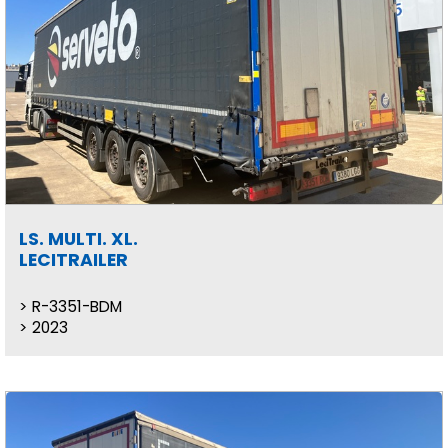
LS. MULTI. XL.
LECITRAILER
R-3351-BDM
2023