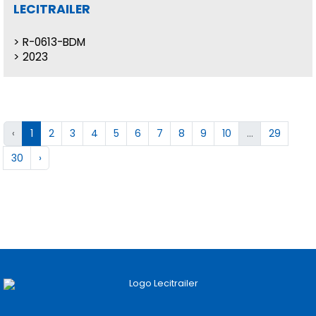
LECITRAILER
R-0613-BDM
2023
‹
1
2
3
4
5
6
7
8
9
10
...
29
30
›