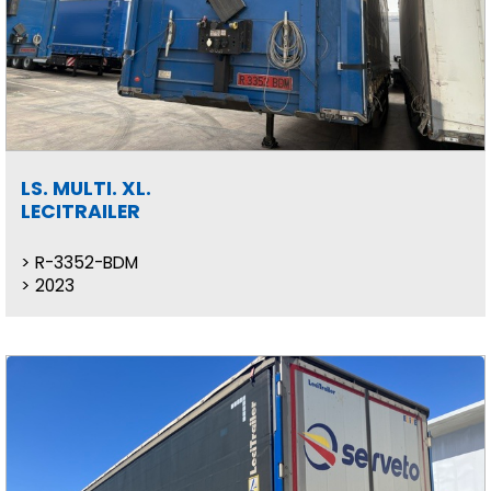
LS. MULTI. XL.
LECITRAILER
R-3352-BDM
2023