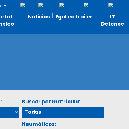
ortal
Noticias
EgaLecitrailer
LT
mpleo
Defence
:
Buscar por matrícula:
Neumáticos: