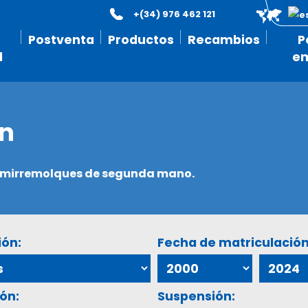
+(34) 976 462 121
Postventa
Productos
Recambios
P
l
e
ón
semirremolques de segunda mano.
ión:
Fecha de matriculación
ón:
Suspensión: