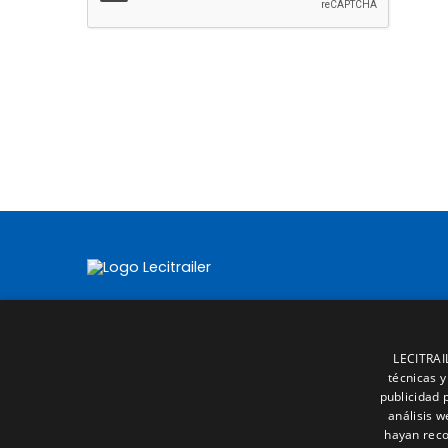
LECITRAIL
técnicas y
publicidad 
análisis 
hayan reco