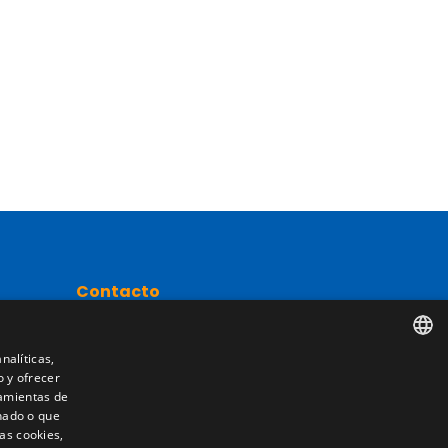
Contacto
Camino de los Huertos, S/N. Apdo 100
50620 - Casetas (Zaragoza) SPAIN
nalíticas,
o y ofrecer
SPANISH
nta
ramientas de
nado o que
+(34) 976 462 121
ENGLISH
as cookies,