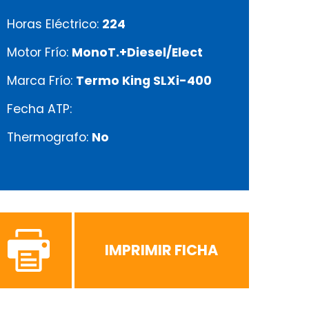
Horas Eléctrico:
224
Motor Frío:
MonoT.+Diesel/Elect
Marca Frío:
Termo King SLXi-400
Fecha ATP:
Thermografo:
No
IMPRIMIR FICHA