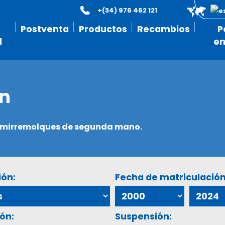
+(34) 976 462 121
Postventa
Productos
Recambios
P
l
e
ón
semirremolques de segunda mano.
ión:
Fecha de matriculación
ón:
Suspensión: