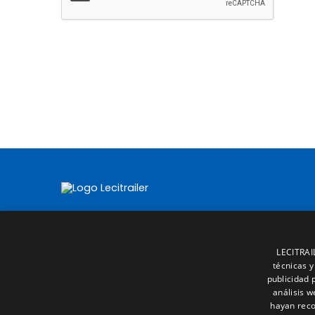
LECITRAIL
técnicas y
publicidad 
análisis 
hayan reco