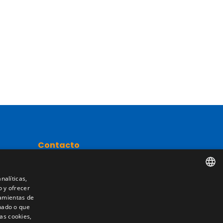
Contacto
Camino de los Huertos, S/N. Apdo 100
50620 - Casetas (Zaragoza) SPAIN
nalíticas,
o y ofrecer
SPANISH
nta
ramientas de
nado o que
+(34) 976 462 121
ENGLISH
as cookies,