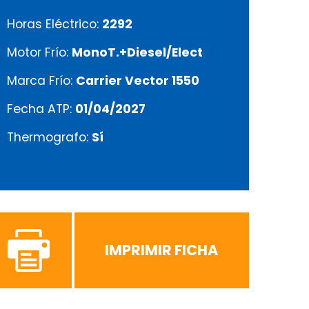
Horas Eléctrico:
2292
Motor Frío:
MonoT.+Diesel/Elect
Marca Frío:
Carrier Vector 1550
Fecha ATP:
01/04/2027
Thermografo:
Sí
IMPRIMIR FICHA