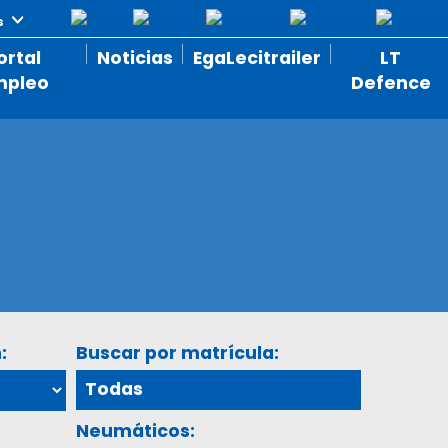
ortal
Noticias
EgaLecitrailer
LT
mpleo
Defence
:
Buscar por matrícula:
Neumáticos: