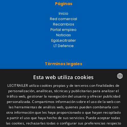
Páginas
Inicio
Red comercial
Recambios
Portal empleo
Noticias
EgaLecitrailer
LT Defence
Términos legales
Aviso legal
Esta web utiliza cookies
Política de privacidad
Política de cookies
LECITRAILER utiliza cookies propias y de terceros con finalidades de
Condiciones generales de venta
personalización, analíticas, técnicas y publicitarias para analizar el
SPANISH
Gestionar cookies
tráfico web, gestionar la navegación del usuario y ofrecer publicidad
ENGLISH
personalizada. Compartimos información sobre el uso de la web con
las herramientas de análisis web, quienes pueden combinarla con
FRENCH
otra información que les haya proporcionado o que hayan recopilado
Contacto
a partir el uso que haya hecho de sus servicios. Puede aceptar todas
ITALIAN
las cookies, rechazarlas todas o configurar sus preferencias respecto
Camino de los Huertos, S/N. Apdo 100