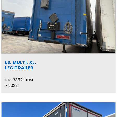
LS. MULTI. XL.
LECITRAILER
R-3352-BDM
2023