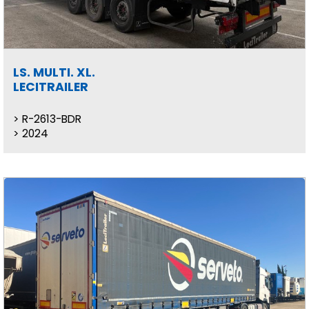
LS. MULTI. XL.
LECITRAILER
R-2613-BDR
2024