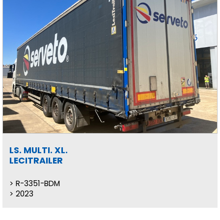
LS. MULTI. XL.
LECITRAILER
R-3351-BDM
2023