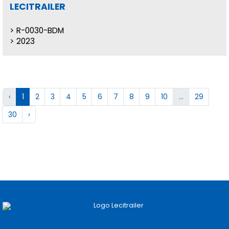
LECITRAILER
R-0030-BDM
2023
‹
1
2
3
4
5
6
7
8
9
10
...
29
30
›