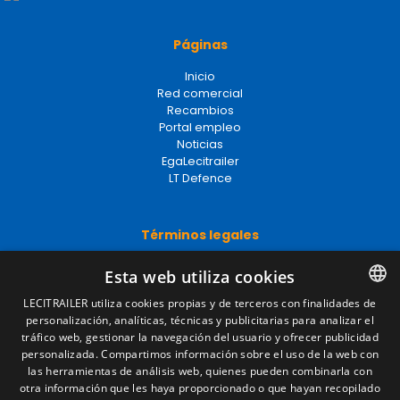
Páginas
Inicio
Red comercial
Recambios
Portal empleo
Noticias
EgaLecitrailer
LT Defence
Términos legales
Aviso legal
Esta web utiliza cookies
Política de privacidad
Política de cookies
LECITRAILER utiliza cookies propias y de terceros con finalidades de
Condiciones generales de venta
personalización, analíticas, técnicas y publicitarias para analizar el
SPANISH
Gestionar cookies
tráfico web, gestionar la navegación del usuario y ofrecer publicidad
ENGLISH
personalizada. Compartimos información sobre el uso de la web con
las herramientas de análisis web, quienes pueden combinarla con
FRENCH
otra información que les haya proporcionado o que hayan recopilado
Contacto