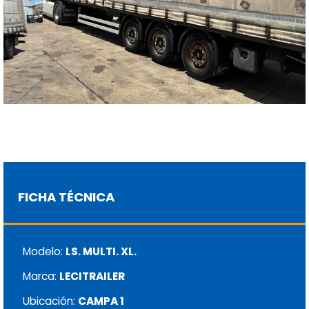
FICHA TÉCNICA
Modelo:
LS. MULTI. XL.
Marca:
LECITRAILER
Ubicación:
CAMPA 1