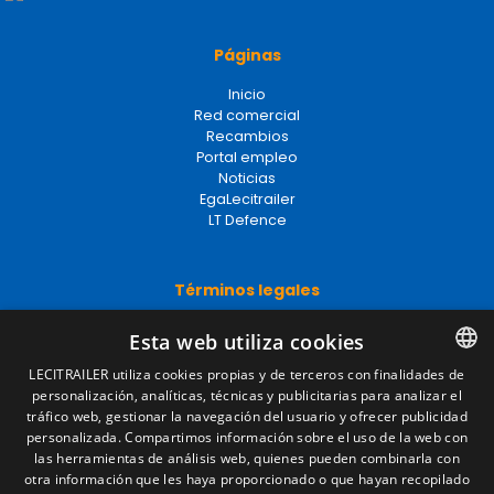
Páginas
Inicio
Red comercial
Recambios
Portal empleo
Noticias
EgaLecitrailer
LT Defence
Términos legales
Aviso legal
Esta web utiliza cookies
Política de privacidad
Política de cookies
LECITRAILER utiliza cookies propias y de terceros con finalidades de
Condiciones generales de venta
personalización, analíticas, técnicas y publicitarias para analizar el
SPANISH
Gestionar cookies
tráfico web, gestionar la navegación del usuario y ofrecer publicidad
ENGLISH
personalizada. Compartimos información sobre el uso de la web con
las herramientas de análisis web, quienes pueden combinarla con
FRENCH
otra información que les haya proporcionado o que hayan recopilado
Contacto