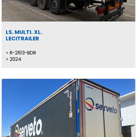
LS. MULTI. XL.
LECITRAILER
R-2613-BDR
2024