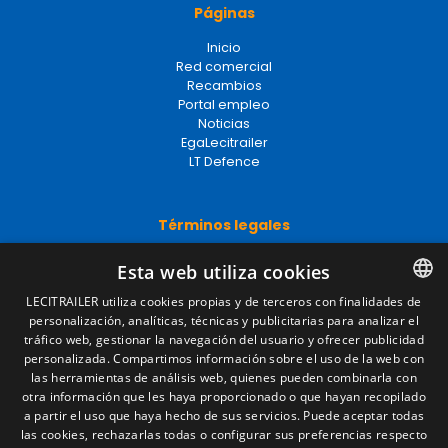
Páginas
Inicio
Red comercial
Recambios
Portal empleo
Noticias
EgaLecitrailer
LT Defence
Términos legales
Aviso legal
Esta web utiliza cookies
Política de privacidad
Política de cookies
LECITRAILER utiliza cookies propias y de terceros con finalidades de
Condiciones generales de venta
personalización, analíticas, técnicas y publicitarias para analizar el
SPANISH
Gestionar cookies
tráfico web, gestionar la navegación del usuario y ofrecer publicidad
ENGLISH
personalizada. Compartimos información sobre el uso de la web con
las herramientas de análisis web, quienes pueden combinarla con
FRENCH
otra información que les haya proporcionado o que hayan recopilado
Contacto
a partir el uso que haya hecho de sus servicios. Puede aceptar todas
ITALIAN
las cookies, rechazarlas todas o configurar sus preferencias respecto
Camino de los Huertos, S/N. Apdo 100