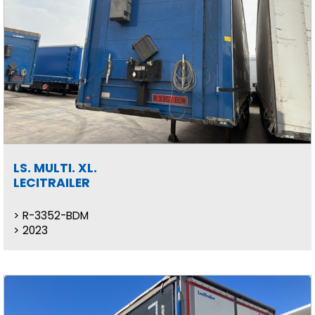
LS. MULTI. XL.
LECITRAILER
R-3352-BDM
2023