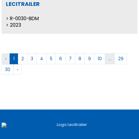
LECITRAILER
R-0030-BDM
2023
‹
1
2
3
4
5
6
7
8
9
10
...
29
30
›