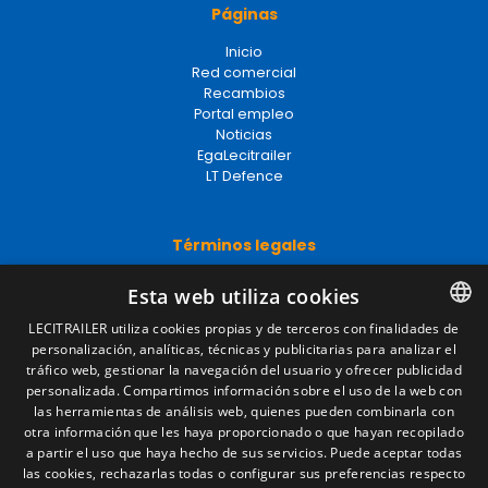
Páginas
Inicio
Red comercial
Recambios
Portal empleo
Noticias
EgaLecitrailer
LT Defence
Términos legales
Aviso legal
Esta web utiliza cookies
Política de privacidad
Política de cookies
LECITRAILER utiliza cookies propias y de terceros con finalidades de
Condiciones generales de venta
personalización, analíticas, técnicas y publicitarias para analizar el
SPANISH
Gestionar cookies
tráfico web, gestionar la navegación del usuario y ofrecer publicidad
ENGLISH
personalizada. Compartimos información sobre el uso de la web con
las herramientas de análisis web, quienes pueden combinarla con
FRENCH
otra información que les haya proporcionado o que hayan recopilado
Contacto
a partir el uso que haya hecho de sus servicios. Puede aceptar todas
ITALIAN
las cookies, rechazarlas todas o configurar sus preferencias respecto
Camino de los Huertos, S/N. Apdo 100