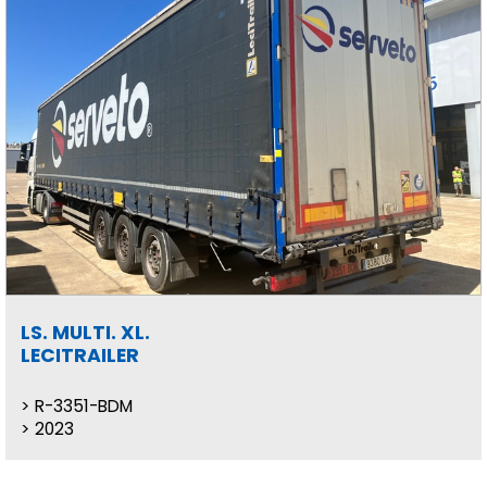
LS. MULTI. XL.
LECITRAILER
R-3351-BDM
2023