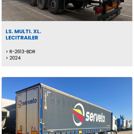
LS. MULTI. XL.
LECITRAILER
R-2613-BDR
2024