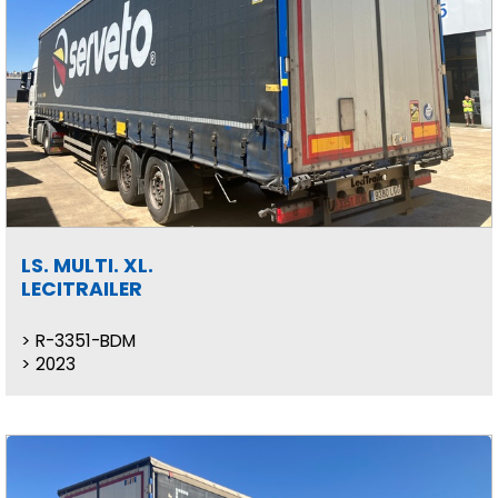
LS. MULTI. XL.
LECITRAILER
R-3351-BDM
2023