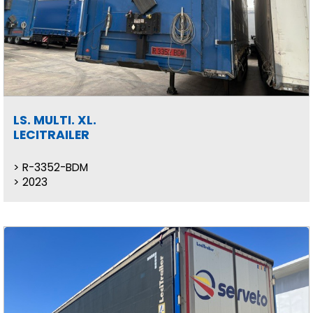
LS. MULTI. XL.
LECITRAILER
R-3352-BDM
2023