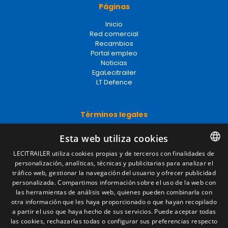
Páginas
Inicio
Red comercial
Recambios
Portal empleo
Noticias
EgaLecitrailer
LT Defence
Términos legales
Aviso legal
Esta web utiliza cookies
Política de privacidad
Política de cookies
LECITRAILER utiliza cookies propias y de terceros con finalidades de
Condiciones generales de venta
personalización, analíticas, técnicas y publicitarias para analizar el
SPANISH
Gestionar cookies
tráfico web, gestionar la navegación del usuario y ofrecer publicidad
ENGLISH
personalizada. Compartimos información sobre el uso de la web con
las herramientas de análisis web, quienes pueden combinarla con
FRENCH
otra información que les haya proporcionado o que hayan recopilado
Contacto
a partir el uso que haya hecho de sus servicios. Puede aceptar todas
ITALIAN
las cookies, rechazarlas todas o configurar sus preferencias respecto
Camino de los Huertos, S/N. Apdo 100