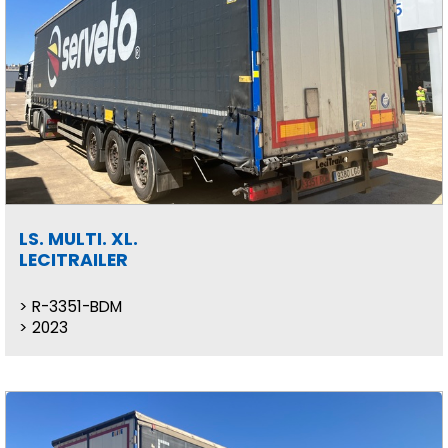
LS. MULTI. XL.
LECITRAILER
R-3351-BDM
2023