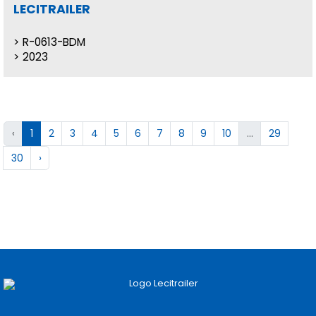
LECITRAILER
R-0613-BDM
2023
‹
1
2
3
4
5
6
7
8
9
10
...
29
30
›