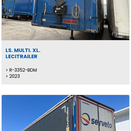
LS. MULTI. XL.
LECITRAILER
R-3352-BDM
2023