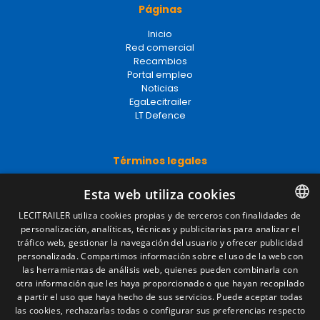
Páginas
Inicio
Red comercial
Recambios
Portal empleo
Noticias
EgaLecitrailer
LT Defence
Términos legales
Aviso legal
Esta web utiliza cookies
Política de privacidad
Política de cookies
LECITRAILER utiliza cookies propias y de terceros con finalidades de
Condiciones generales de venta
personalización, analíticas, técnicas y publicitarias para analizar el
SPANISH
Gestionar cookies
tráfico web, gestionar la navegación del usuario y ofrecer publicidad
ENGLISH
personalizada. Compartimos información sobre el uso de la web con
las herramientas de análisis web, quienes pueden combinarla con
FRENCH
otra información que les haya proporcionado o que hayan recopilado
Contacto
a partir el uso que haya hecho de sus servicios. Puede aceptar todas
ITALIAN
las cookies, rechazarlas todas o configurar sus preferencias respecto
Camino de los Huertos, S/N. Apdo 100