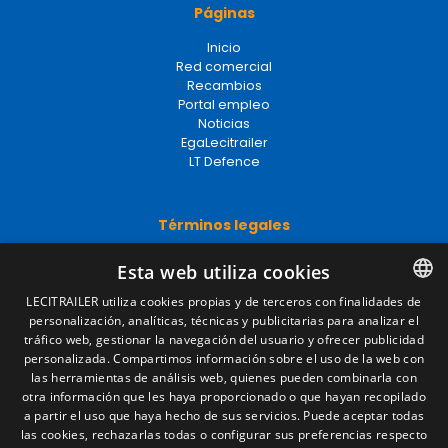
Páginas
Inicio
Red comercial
Recambios
Portal empleo
Noticias
EgaLecitrailer
LT Defence
Términos legales
Aviso legal
Esta web utiliza cookies
Política de privacidad
Política de cookies
LECITRAILER utiliza cookies propias y de terceros con finalidades de
Condiciones generales de venta
personalización, analíticas, técnicas y publicitarias para analizar el
SPANISH
Gestionar cookies
tráfico web, gestionar la navegación del usuario y ofrecer publicidad
ENGLISH
personalizada. Compartimos información sobre el uso de la web con
las herramientas de análisis web, quienes pueden combinarla con
FRENCH
otra información que les haya proporcionado o que hayan recopilado
Contacto
a partir el uso que haya hecho de sus servicios. Puede aceptar todas
ITALIAN
las cookies, rechazarlas todas o configurar sus preferencias respecto
Camino de los Huertos, S/N. Apdo 100