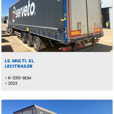
LS. MULTI. XL.
LECITRAILER
R-3351-BDM
2023