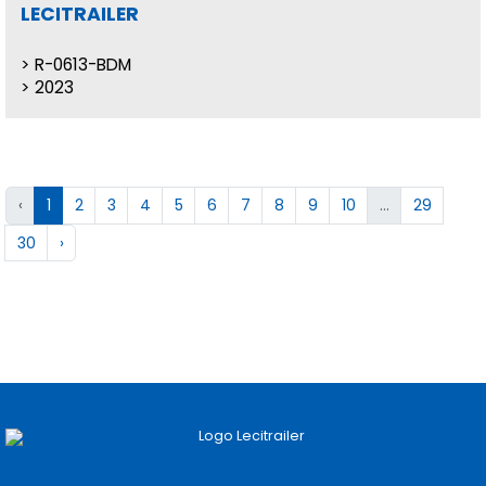
LECITRAILER
R-0613-BDM
2023
‹
1
2
3
4
5
6
7
8
9
10
...
29
30
›