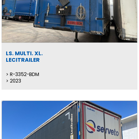
LS. MULTI. XL.
LECITRAILER
R-3352-BDM
2023