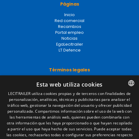
Páginas
Inicio
Red comercial
Recambios
Portal empleo
Noticias
EgaLecitrailer
LT Defence
Términos legales
Aviso legal
Esta web utiliza cookies
Política de privacidad
Política de cookies
LECITRAILER utiliza cookies propias y de terceros con finalidades de
Condiciones generales de venta
personalización, analíticas, técnicas y publicitarias para analizar el
SPANISH
Gestionar cookies
tráfico web, gestionar la navegación del usuario y ofrecer publicidad
ENGLISH
personalizada. Compartimos información sobre el uso de la web con
las herramientas de análisis web, quienes pueden combinarla con
FRENCH
otra información que les haya proporcionado o que hayan recopilado
Contacto
a partir el uso que haya hecho de sus servicios. Puede aceptar todas
ITALIAN
las cookies, rechazarlas todas o configurar sus preferencias respecto
Camino de los Huertos, S/N. Apdo 100