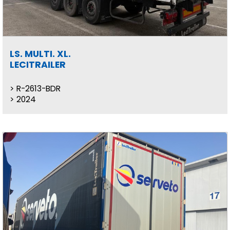
LS. MULTI. XL.
LECITRAILER
R-2613-BDR
2024