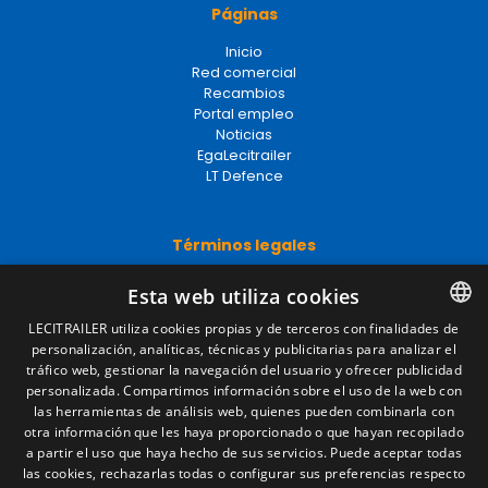
Páginas
Inicio
Red comercial
Recambios
Portal empleo
Noticias
EgaLecitrailer
LT Defence
Términos legales
Aviso legal
Esta web utiliza cookies
Política de privacidad
Política de cookies
LECITRAILER utiliza cookies propias y de terceros con finalidades de
Condiciones generales de venta
personalización, analíticas, técnicas y publicitarias para analizar el
SPANISH
Gestionar cookies
tráfico web, gestionar la navegación del usuario y ofrecer publicidad
ENGLISH
personalizada. Compartimos información sobre el uso de la web con
las herramientas de análisis web, quienes pueden combinarla con
FRENCH
otra información que les haya proporcionado o que hayan recopilado
Contacto
a partir el uso que haya hecho de sus servicios. Puede aceptar todas
ITALIAN
las cookies, rechazarlas todas o configurar sus preferencias respecto
Camino de los Huertos, S/N. Apdo 100