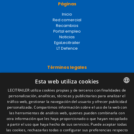
Páginas
Inicio
Red comercial
Recambios
Portal empleo
Noticias
EgaLecitrailer
LT Defence
Términos legales
Aviso legal
Esta web utiliza cookies
Política de privacidad
Política de cookies
LECITRAILER utiliza cookies propias y de terceros con finalidades de
Condiciones generales de venta
personalización, analíticas, técnicas y publicitarias para analizar el
SPANISH
Gestionar cookies
tráfico web, gestionar la navegación del usuario y ofrecer publicidad
ENGLISH
personalizada. Compartimos información sobre el uso de la web con
las herramientas de análisis web, quienes pueden combinarla con
FRENCH
otra información que les haya proporcionado o que hayan recopilado
Contacto
a partir el uso que haya hecho de sus servicios. Puede aceptar todas
ITALIAN
las cookies, rechazarlas todas o configurar sus preferencias respecto
Camino de los Huertos, S/N. Apdo 100