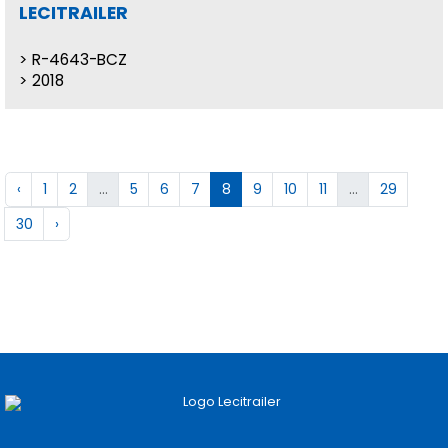
LECITRAILER
R-4643-BCZ
2018
‹
1
2
...
5
6
7
8
9
10
11
...
29
30
›