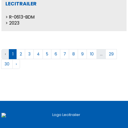
LECITRAILER
R-0613-BDM
2023
‹
1
2
3
4
5
6
7
8
9
10
...
29
30
›