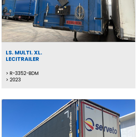
LS. MULTI. XL.
LECITRAILER
R-3352-BDM
2023