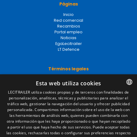
Páginas
Inicio
Red comercial
Recambios
Portal empleo
Noticias
EgaLecitrailer
LT Defence
Términos legales
Aviso legal
Esta web utiliza cookies
Política de privacidad
Política de cookies
LECITRAILER utiliza cookies propias y de terceros con finalidades de
Condiciones generales de venta
personalización, analíticas, técnicas y publicitarias para analizar el
SPANISH
Gestionar cookies
tráfico web, gestionar la navegación del usuario y ofrecer publicidad
ENGLISH
personalizada. Compartimos información sobre el uso de la web con
las herramientas de análisis web, quienes pueden combinarla con
FRENCH
otra información que les haya proporcionado o que hayan recopilado
Contacto
a partir el uso que haya hecho de sus servicios. Puede aceptar todas
ITALIAN
las cookies, rechazarlas todas o configurar sus preferencias respecto
Camino de los Huertos, S/N. Apdo 100