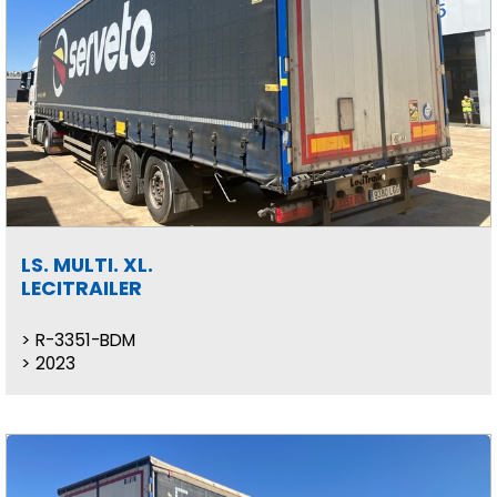
LS. MULTI. XL.
LECITRAILER
R-3351-BDM
2023