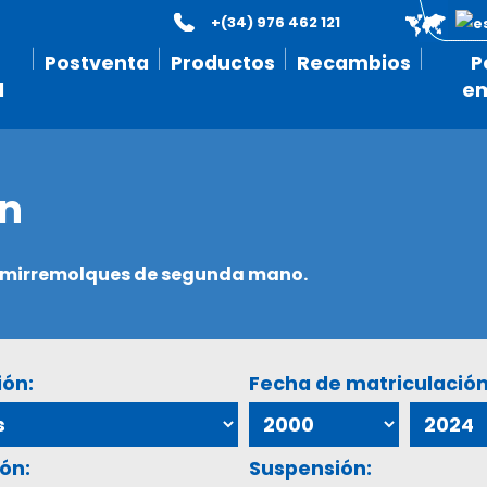
+(34) 976 462 121
Postventa
Productos
Recambios
P
l
e
ón
semirremolques de segunda mano.
ión:
Fecha de matriculación
ón:
Suspensión: