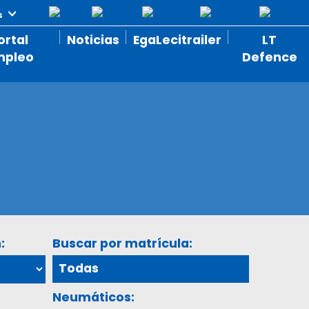
ortal
Noticias
EgaLecitrailer
LT
mpleo
Defence
:
Buscar por matrícula:
Neumáticos: