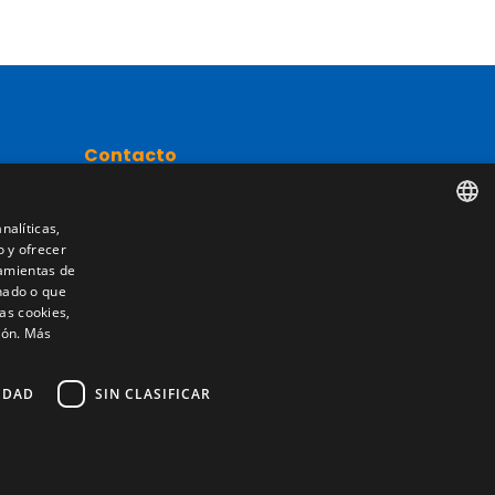
Contacto
Camino de los Huertos, S/N. Apdo 100
50620 - Casetas (Zaragoza) SPAIN
nalíticas,
o y ofrecer
SPANISH
nta
ramientas de
nado o que
+(34) 976 462 121
ENGLISH
as cookies,
ión.
Más
FRENCH
ITALIAN
IDAD
SIN CLASIFICAR
PORTUGUESE