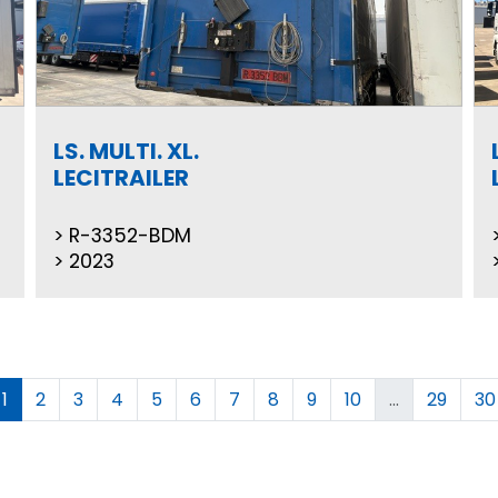
LS. MULTI. XL.
LECITRAILER
R-3352-BDM
2023
1
2
3
4
5
6
7
8
9
10
...
29
30