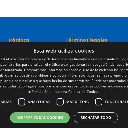
Páginas
Términos legales
Esta web utiliza cookies
Inicio
Aviso legal
Red comercial
Política de privacidad
ER utiliza cookies propias y de terceros con finalidades de personalización, a
Recambios
Política de cookies
 publicitarias para analizar el tráfico web, gestionar la navegación del usuari
Portal empleo
Condiciones generales de ve
personalizada. Compartimos información sobre el uso de la web con las her
Noticias
Gestionar cookies
web, quienes pueden combinarla con otra información que les haya proporcio
pilado a partir el uso que haya hecho de sus servicios. Puede aceptar todas l
EgaLecitrailer
rlas todas o configurar sus preferencias respecto de las cookies a continuac
LT Defence
información en nuestra Política de Cookies
SARIAS
ANALÍTICAS
MARKETING
FUNCIONAL
ACEPTAR TODAS COOKIES
RECHAZAR TODO