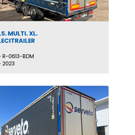
LS. MULTI. XL.
LECITRAILER
R-0613-BDM
2023