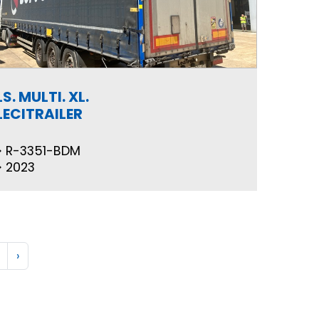
LS. MULTI. XL.
LECITRAILER
R-3351-BDM
2023
›