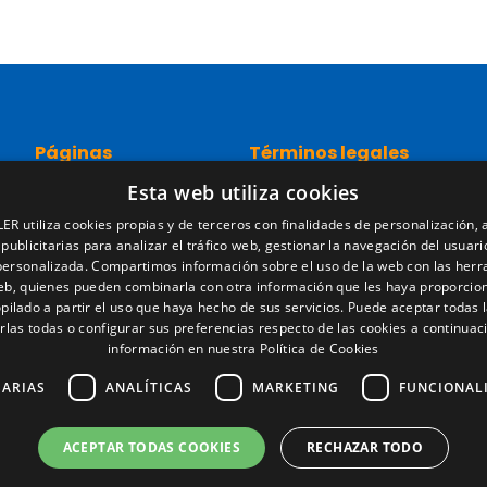
Páginas
Términos legales
Esta web utiliza cookies
Inicio
Aviso legal
Red comercial
Política de privacidad
ER utiliza cookies propias y de terceros con finalidades de personalización, a
Recambios
Política de cookies
 publicitarias para analizar el tráfico web, gestionar la navegación del usuari
Portal empleo
Condiciones generales de ve
personalizada. Compartimos información sobre el uso de la web con las her
Noticias
Gestionar cookies
web, quienes pueden combinarla con otra información que les haya proporcio
pilado a partir el uso que haya hecho de sus servicios. Puede aceptar todas l
EgaLecitrailer
rlas todas o configurar sus preferencias respecto de las cookies a continuac
LT Defence
información en nuestra Política de Cookies
SARIAS
ANALÍTICAS
MARKETING
FUNCIONAL
ACEPTAR TODAS COOKIES
RECHAZAR TODO