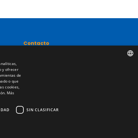
Contacto
Camino de los Huertos, S/N. Apdo 100
50620 - Casetas (Zaragoza) SPAIN
nalíticas,
o y ofrecer
SPANISH
nta
ramientas de
nado o que
+(34) 976 462 121
ENGLISH
as cookies,
ión.
Más
FRENCH
ITALIAN
IDAD
SIN CLASIFICAR
PORTUGUESE