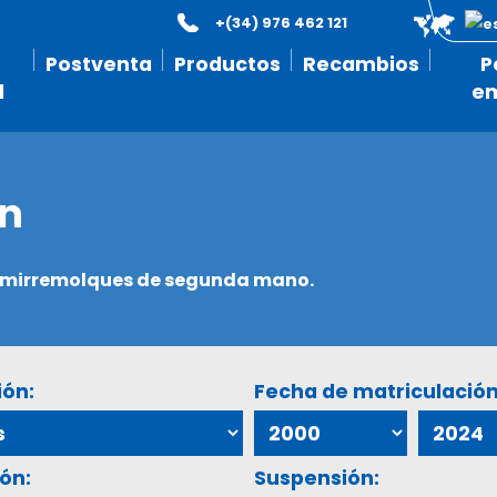
+(34) 976 462 121
Postventa
Productos
Recambios
P
l
e
ón
semirremolques de segunda mano.
ión:
Fecha de matriculación
ón:
Suspensión: