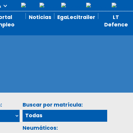
ortal
Noticias
EgaLecitrailer
LT
mpleo
Defence
:
Buscar por matrícula:
Neumáticos: