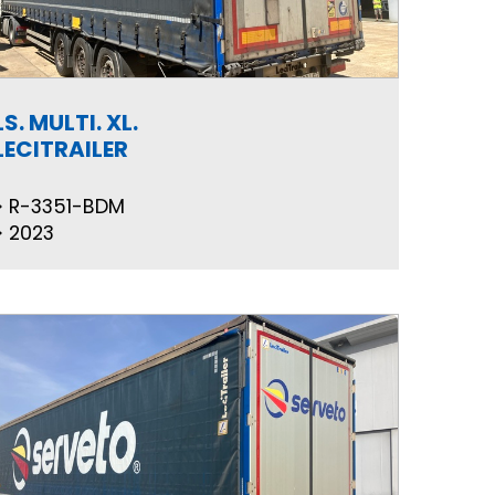
LS. MULTI. XL.
LECITRAILER
R-3351-BDM
2023