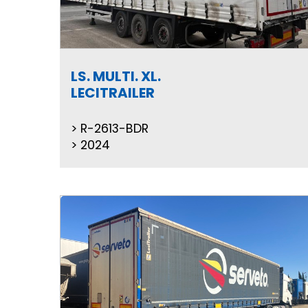
LS. MULTI. XL.
LECITRAILER
R-2613-BDR
2024