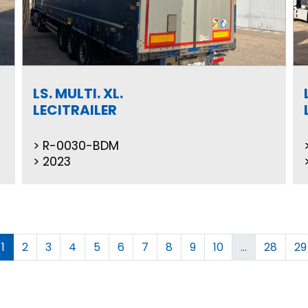
LS. MULTI. XL.
LECITRAILER
R-0030-BDM
2023
1
2
3
4
5
6
7
8
9
10
...
28
29