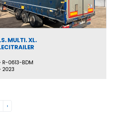
LS. MULTI. XL.
LECITRAILER
R-0613-BDM
2023
›