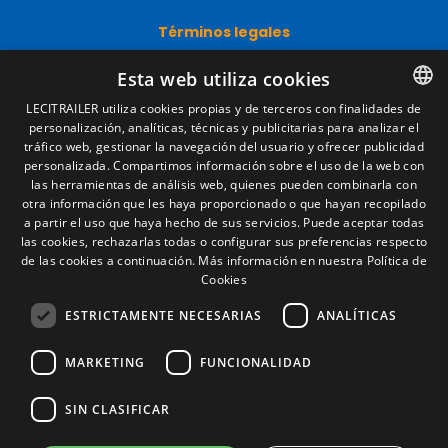
Términos legales
Aviso legal
Esta web utiliza cookies
Política de privacidad
Política de cookies
LECITRAILER utiliza cookies propias y de terceros con finalidades de
Condiciones generales de venta
personalización, analíticas, técnicas y publicitarias para analizar el
SPANISH
Gestionar cookies
tráfico web, gestionar la navegación del usuario y ofrecer publicidad
ENGLISH
personalizada. Compartimos información sobre el uso de la web con
las herramientas de análisis web, quienes pueden combinarla con
FRENCH
otra información que les haya proporcionado o que hayan recopilado
Contacto
a partir el uso que haya hecho de sus servicios. Puede aceptar todas
ITALIAN
Camino de los Huertos, S/N. Apdo 100
las cookies, rechazarlas todas o configurar sus preferencias respecto
50620 - Casetas (Zaragoza) SPAIN
de las cookies a continuación.
Más información en nuestra Política de
PORTUGUESE
Cookies
ESTRICTAMENTE NECESARIAS
ANALÍTICAS
+(34) 976 462 121
MARKETING
FUNCIONALIDAD
SIN CLASIFICAR