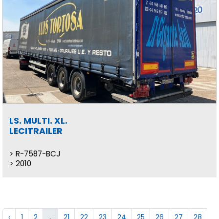
LS. MULTI. XL.
LECITRAILER
R-7587-BCJ
2010
‹
1
2
...
21
22
23
24
25
26
27
28