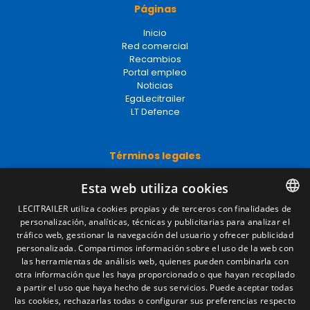
Páginas
Inicio
Red comercial
Recambios
Portal empleo
Noticias
EgaLecitrailer
LT Defence
Términos legales
Aviso legal
Esta web utiliza cookies
Política de privacidad
Política de cookies
LECITRAILER utiliza cookies propias y de terceros con finalidades de
Condiciones generales de venta
personalización, analíticas, técnicas y publicitarias para analizar el
SPANISH
Gestionar cookies
tráfico web, gestionar la navegación del usuario y ofrecer publicidad
ENGLISH
personalizada. Compartimos información sobre el uso de la web con
las herramientas de análisis web, quienes pueden combinarla con
FRENCH
otra información que les haya proporcionado o que hayan recopilado
Contacto
a partir el uso que haya hecho de sus servicios. Puede aceptar todas
ITALIAN
las cookies, rechazarlas todas o configurar sus preferencias respecto
Camino de los Huertos, S/N. Apdo 100