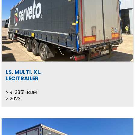
LS. MULTI. XL.
LECITRAILER
R-3351-BDM
2023