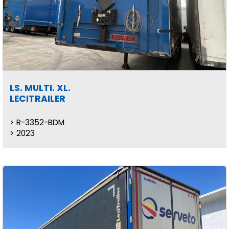
LS. MULTI. XL.
LECITRAILER
R-3352-BDM
2023