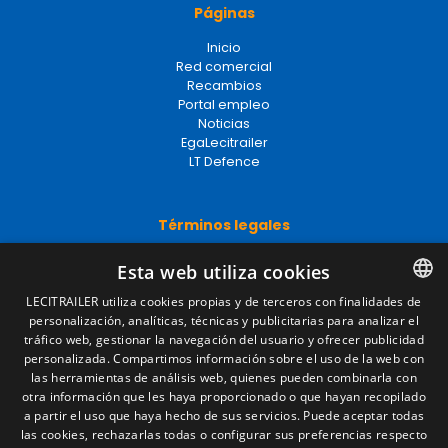
Páginas
Inicio
Red comercial
Recambios
Portal empleo
Noticias
EgaLecitrailer
LT Defence
Términos legales
Aviso legal
Esta web utiliza cookies
Política de privacidad
Política de cookies
LECITRAILER utiliza cookies propias y de terceros con finalidades de
Condiciones generales de venta
personalización, analíticas, técnicas y publicitarias para analizar el
SPANISH
Gestionar cookies
tráfico web, gestionar la navegación del usuario y ofrecer publicidad
ENGLISH
personalizada. Compartimos información sobre el uso de la web con
las herramientas de análisis web, quienes pueden combinarla con
FRENCH
otra información que les haya proporcionado o que hayan recopilado
Contacto
a partir el uso que haya hecho de sus servicios. Puede aceptar todas
ITALIAN
las cookies, rechazarlas todas o configurar sus preferencias respecto
Camino de los Huertos, S/N. Apdo 100