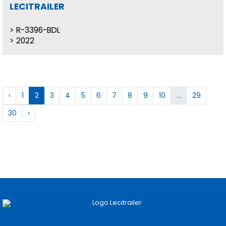
LECITRAILER
R-3396-BDL
2022
‹
1
2
3
4
5
6
7
8
9
10
...
29
30
›