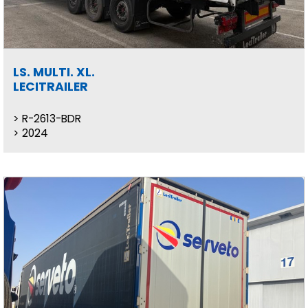
LS. MULTI. XL.
LECITRAILER
R-2613-BDR
2024