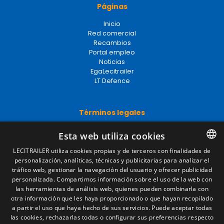
Páginas
Inicio
Red comercial
Recambios
Portal empleo
Noticias
EgaLecitrailer
LT Defence
Términos legales
Aviso legal
Esta web utiliza cookies
Política de privacidad
Política de cookies
LECITRAILER utiliza cookies propias y de terceros con finalidades de
Condiciones generales de venta
personalización, analíticas, técnicas y publicitarias para analizar el
SPANISH
Gestionar cookies
tráfico web, gestionar la navegación del usuario y ofrecer publicidad
ENGLISH
personalizada. Compartimos información sobre el uso de la web con
las herramientas de análisis web, quienes pueden combinarla con
FRENCH
otra información que les haya proporcionado o que hayan recopilado
Contacto
a partir el uso que haya hecho de sus servicios. Puede aceptar todas
ITALIAN
las cookies, rechazarlas todas o configurar sus preferencias respecto
Camino de los Huertos, S/N. Apdo 100