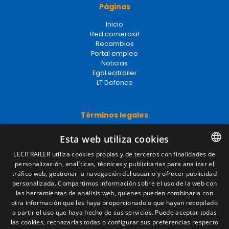
Páginas
Inicio
Red comercial
Recambios
Portal empleo
Noticias
EgaLecitrailer
LT Defence
Términos legales
Aviso legal
Esta web utiliza cookies
Política de privacidad
Política de cookies
LECITRAILER utiliza cookies propias y de terceros con finalidades de
Condiciones generales de venta
personalización, analíticas, técnicas y publicitarias para analizar el
SPANISH
Gestionar cookies
tráfico web, gestionar la navegación del usuario y ofrecer publicidad
ENGLISH
personalizada. Compartimos información sobre el uso de la web con
las herramientas de análisis web, quienes pueden combinarla con
FRENCH
otra información que les haya proporcionado o que hayan recopilado
Contacto
a partir el uso que haya hecho de sus servicios. Puede aceptar todas
ITALIAN
las cookies, rechazarlas todas o configurar sus preferencias respecto
Camino de los Huertos, S/N. Apdo 100