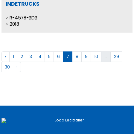
INDETRUCKS
R-4578-BDB
2018
‹
1
2
3
4
5
6
7
8
9
10
...
29
30
›